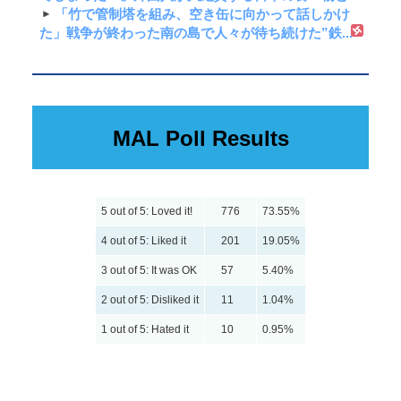
「竹で管制塔を組み、空き缶に向かって話しかけ
た」戦争が終わった南の島で人々が待ち続けた”鉄...
MAL Poll Results
5 out of 5: Loved it!
776
73.55%
4 out of 5: Liked it
201
19.05%
3 out of 5: It was OK
57
5.40%
2 out of 5: Disliked it
11
1.04%
1 out of 5: Hated it
10
0.95%