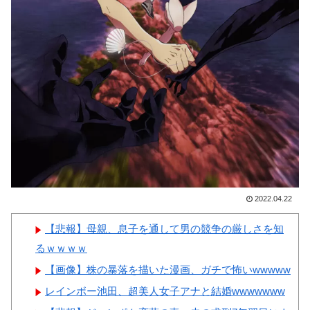
国進出した当時、アメリカ国内
女ｗｗｗ
で巻き起こった熱狂的ブームの
様子がこちら…」＝韓国の反応
韓国人「国際的な恥さらし
だ」日本サッカー協会、韓国で
Powered by livedoor 相互RSS
性接待疑惑関連の審判4人を調
査開始
韓国人「韓国人が『日本の地
下鉄は複雑すぎる』と感じる驚
きの理由がこちらです‥」
2022.04.22
→「あまりの難易度の高さに冷
や汗をかいた‥」
【悲報】母親、息子を通して男の競争の厳しさを知
るｗｗｗｗ
【画像】株の暴落を描いた漫画、ガチで怖いwwwww
レインボー池田、超美人女子アナと結婚wwwwwww
Powered by livedoor 相互RSS