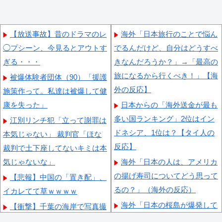
【放送事故】昔のドラマのレ
海外「日本旅行のことで悩ん
◯プシーン、今見るとアウトす
でるんだけど、自分はどうすべ
ぎる・・・
きなんだろうか？」→「最高の
旅になるから行くべき！」【海
被爆体験者団体（90）「援護
外の反応】
施策作って。私達は被爆して健
康を失った」
日本からの「海外送金が最も
多い国ランキング」2位はイン
江別リンチ犯「立って謝罪は
ドネシア、1位は？【タイ人の
本気じゃない」 裁判官「ほな
反応】
裁判で土下座してないキミは本
気じゃないな」
海外「日本の人は、アメリカ
の揚げ寿司についてどう思って
【悲報】中国の「置き配」、
るの？」（海外の反応）
イカレてて草ｗｗｗｗ
海外「日本の桜島が爆発して
【衝撃】千葉の海岸で写真撮
鹿児島の市街地の空が真っ暗に
影をしていた38歳男性、一瞬の