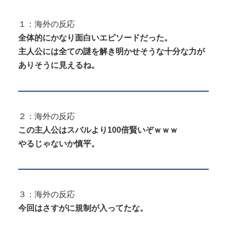
１：海外の反応
Powered by livedoor 相互RSS
全体的にかなり面白いエピソードだった。
主人公には全ての謎を解き明かせそうな十分な力が
ありそうに見えるね。
２：海外の反応
この主人公はスバルより100倍賢いぞｗｗｗ
やるじゃないか慎平。
３：海外の反応
今回はさすがに規制が入ってたな。