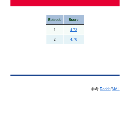
Episode
Score
1
4.73
2
4.76
参考
Reddit
/
MAL