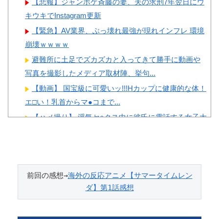
【悲報】ジャンポケ斉藤の妻、夫の求刑7年翌日にウ
キウキでInstagram更新
【緊急】AV業界、ぶっ壊れ最強が現れインフレ 環境
崩壊ｗｗｗｗ
避難所に土足でズカズカと入ってきて勝手に動画や
写真を撮影したメディア取材陣、挙句...
【動画】 国宝級に可愛いッ!!!Hカップに健康的な体！
エ□い！乳首からマ●コまで...
【ハメ撮り】 浮気セ○クス中に彼氏に電話する女子大
生 ← これを現実にやる子が現...
【画像】 のっぺらぼう、捕まるｗｗｗｗｗｗｗｗｗ
ｗ
実家でお留守番してたら警官が来訪、「この家空き
前回の感想→
海外の反応アニメ【サマータイムレン
ダ】第1話感想
家でしたよね？」と問いかけてくるが...