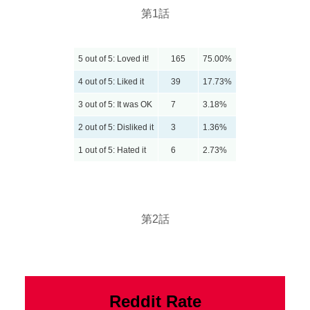
第1話
5 out of 5: Loved it!
165
75.00%
4 out of 5: Liked it
39
17.73%
3 out of 5: It was OK
7
3.18%
2 out of 5: Disliked it
3
1.36%
1 out of 5: Hated it
6
2.73%
第2話
Reddit Rate