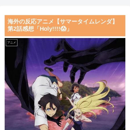
なる様子がこちら」 海外の反
隙に波にさらわれた結果・・・
応
【朗報】齋藤飛鳥、前屈みで
海外の反応アニメ【サマータイムレンダ】
外国人「ドイツと日本、あら
完全に見えてる動画が拡散され
第2話感想「Holy!!!!😱」
ゆる面を比較したらどっちが上
てしまう…
なの？」
磁気嵐、地球由来のイオンが
アニメ
韓国人「韓流のブームが完全
主導…JAXAの衛星「あらせ」
に終わった理由って何なんだ？
が観測！
日本でも全然K-POPの話題が出
舌を絡ませて、唾液交換して
てないようだけど…（ﾌﾞﾙﾌﾞ
── ちゅっちゅしながらの濃厚
ﾙ」＝韓国の反応
エッ画像♪
韓国人「日本でもボールペン
海外「日本よ、お前がナンバ
を作れるくらいなら、韓国が本
ーワンだ」 熊本地震直後の日
気を出せばすぐ作れるはずで
本の対応のスピードに世界が衝
す」
撃
韓国人「日本の某ゲームが米
【画像】顔100点、体30点の