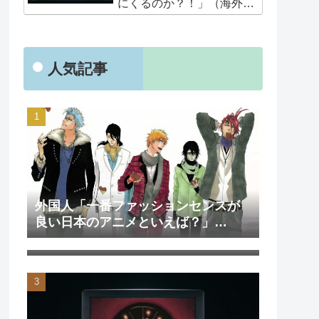
にくるのか？！」（海外の
反応）
人気記事
外国人「一番ファッションセンスが
良い日本のアニメといえば？」
外国人「日本のアニメを見て初めて
→「一択でしょ」（海外の反応）
泣いた作品は？」→「2000年代の3大
泣けるアニメ」（海外の反応）