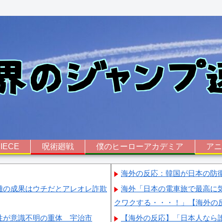
IECE
呪術廻戦
僕のヒーローアカデミア
ア
海外の反応：韓国が日本の防
難の成果はウチだとアレオレ詐欺
海外「日本の電車旅で最高に
クワクする・・・！」【海外の
性が意識不明の重体 宇治市
【海外の反応】「日本人なら