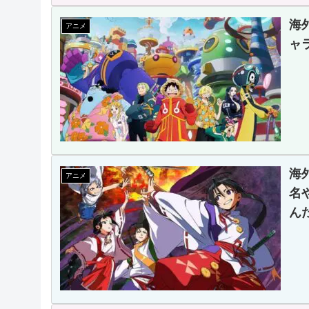
海
アニメ
ャ
海
アニメ
名
ん