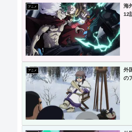
海
アニメ
1
外
アニメ
の