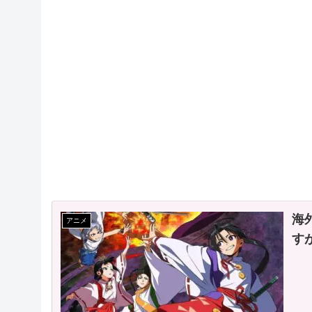
海
アニメ
す