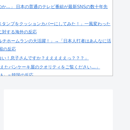
か…」 日本の普通のテレビ番組が最新SNSの数十年先
スタンプをクッションカバーにしてみた！」一風変わった
に対する海外の反応
マルチホームランの大活躍！」→「日本人打者はあんなに活
韓国の反応
白い！息子さんですか？えええええっ？？？」
迎えたパンケーキ屋のクオリティをご覧ください…」
ﾞﾙ」＝韓国の反応
ラ負けさせたイ・ジョンフの守備、ガチでヤバ過ぎる…」
＝韓国の反応
気の近況を見てみよう」「ありえない」「うらやましい」