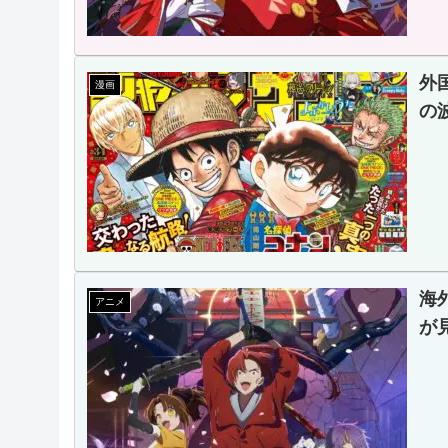
外
漫画
の
海
アニメ
が