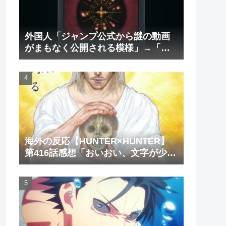
外国人「ジャンプ公式から謎の動画
がまもなく公開される模様」→「ま
さか本当にくるのか？！」（海外の
反応）
海外の反応【HUNTER×HUNTER】
第416話感想「おいおい、文字が少な
くてスッキリ読めるぞ！！」