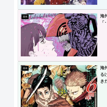
海
漫画
「
海
漫画
る
き