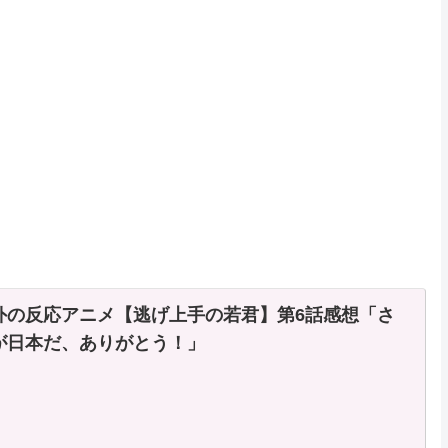
Powered by livedoor 相互
外の反応アニメ【逃げ上手の若君】第6話感想「さ
が日本だ、ありがとう！」