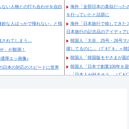
もない人物との打ち合わせを自白
海外「全部日本の真似だったの
を行っていたと話題に
微妙な人ばっかで憧れない」と指
海外「日本旅行で捺してきた
日本旅行の記念品のアイディア
散されてしまう…
韓国人「大谷、25号・26号
躍してるのに…（ﾌﾞﾙﾌﾞﾙ」＝
らせ」が観測！
韓国人「韓国版モヤさまが面
の濃厚エッ画像♪
韓国人「日本で創業100年を
の日本の対応のスピードに世界
→「日本人が好きそう…（ﾌﾞﾙﾌ
韓国人「本日チームをサヨナ
→「のび太レベルの守備ｗｗ」
韓国人「日本の関東地方、天