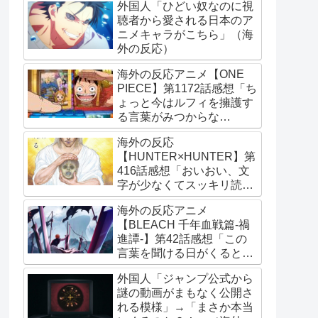
外国人「ひどい奴なのに視
聴者から愛される日本のア
ニメキャラがこちら」（海
外の反応）
海外の反応アニメ【ONE
PIECE】第1172話感想「ち
ょっと今はルフィを擁護す
る言葉がみつからな
い･･･」
海外の反応
【HUNTER×HUNTER】第
416話感想「おいおい、文
字が少なくてスッキリ読め
るぞ！！」
海外の反応アニメ
【BLEACH 千年血戦篇-禍
進譚-】第42話感想「この
言葉を聞ける日がくると
は･･･夢みたいだ」
外国人「ジャンプ公式から
謎の動画がまもなく公開さ
れる模様」→「まさか本当