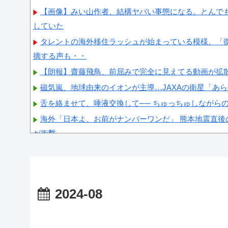
【画像】みい山作者、結構ヤバい事態になる。とんで
していた
タレントの海外移住ラッシュが始まっている模様、「
摘する声も・・
【朗報】齋藤飛鳥、前屈みで完全に見えてる動画が拡
磁気嵐、地球由来のイオンが主導…JAXAの衛星「あ
舌を絡ませて、唾液交換して── ちゅっちゅしながら
海外「日本よ、お前がナンバーワンだ」 熊本地震直後
が衝撃
【画像】顔100点、体30点の女ｗｗｗ
2024-08
Powered by livedoor 相互RSS