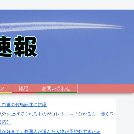
ニメ
雑記
お問い合わせ
衛白書の竹島記述に抗議
気分を上げてくれるものがコレ！」→「分かるよ、凄くワ
反応】
誰が好き？」外国人が選んだ人物が予想外すぎたｗ