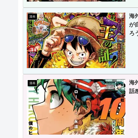
海
漫画
が
ろ
海
漫画
話