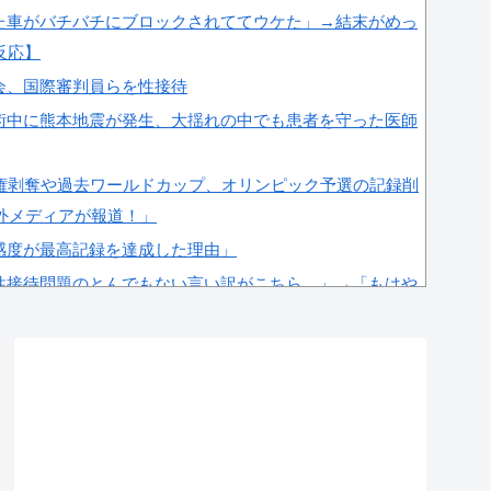
た車がバチバチにブロックされててウケた」→結末がめっ
反応】
会、国際審判員らを性接待
術中に熊本地震が発生、大揺れの中でも患者を守った医師
場権剥奪や過去ワールドカップ、オリンピック予選の記録削
海外メディアが報道！」
感度が最高記録を達成した理由」
性接待問題のとんでもない言い訳がこちら…」→「もはや
韓国の反応
る甘いトマト、実はそこら辺のトマトに砂糖水を注入して
にw
飲料水支援に対する日本人の反応をご覧ください・・・」