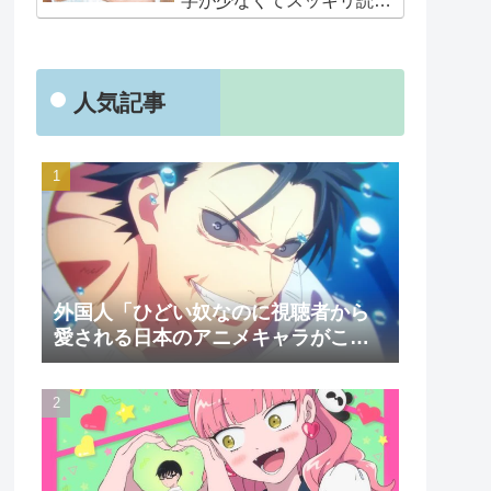
字が少なくてスッキリ読め
るぞ！！」
人気記事
外国人「ひどい奴なのに視聴者から
愛される日本のアニメキャラがこち
ら」（海外の反応）