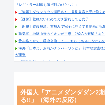
「レギュラー剥奪も選択肢のひとつに」
【速報】ダウンタウン浜田さん、差別発言と受け取ら
【画像】壮絶ないじめでガチ濡れしてる女子
【朗報】齋藤飛鳥、前屈みで完全に見えてる動画が拡
磁気嵐、地球由来のイオンが主導…JAXAの衛星「あ
舌を絡ませて、唾液交換して── ちゅっちゅしながら
海外「日本よ、お前がナンバーワンだ」 熊本地震直後
が衝撃
【画像】顔100点、体30点の女ｗｗｗ
Powered by livedoor 相互RSS
外国人「アニメダンダダン2期
る!!」（海外の反応）