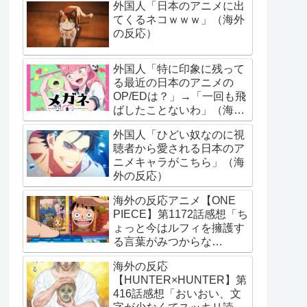
外国人「日本のアニメに出
てくるネコｗｗｗ」（海外
の反応）
外国人「特に印象に残って
る最近の日本のアニメの
OP/EDは？」→「一回も飛
ばしたことないわ」（海外
の反応）
外国人「ひどい奴なのに視
聴者から愛される日本のア
ニメキャラがこちら」（海
外の反応）
海外の反応アニメ【ONE
PIECE】第1172話感想「ち
ょっと今はルフィを擁護す
る言葉がみつからな
い･･･」
海外の反応
【HUNTER×HUNTER】第
416話感想「おいおい、文