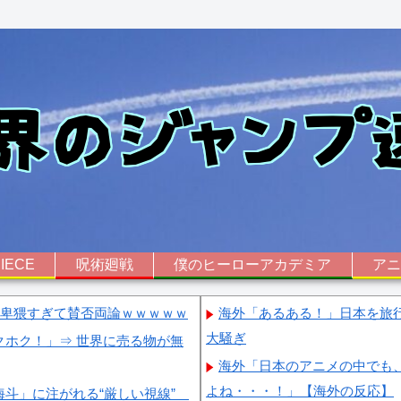
IECE
呪術廻戦
僕のヒーローアカデミア
ア
、卑猥すぎて賛否両論ｗｗｗｗｗ
海外「あるある！」日本を旅行
大騒ぎ
ホク！」⇒ 世界に売る物が無
海外「日本のアニメの中でも
よね・・・！」【海外の反応】
海斗」に注がれる“厳しい視線”