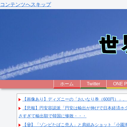
コンテンツへスキップ
ホーム
Twitter
ONE P
【画像あり】ディズニーの「おいなり巻（600円）」
【悲報】円安容認派「円安は輸出が伸びで日本経済ホク
さすぎて輸出額で韓国に惨敗・・・
【🧟】「ゾンビたばこ売人」と肩組みショット「小園