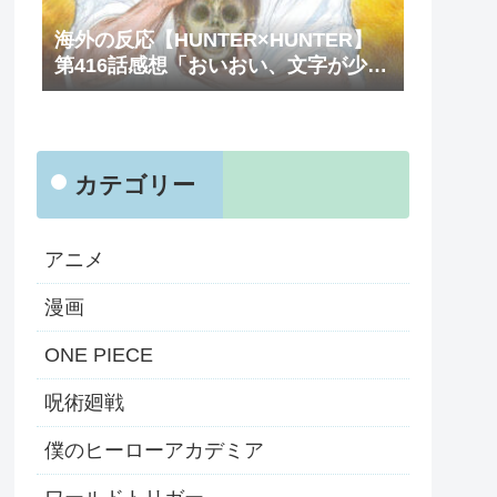
海外の反応【HUNTER×HUNTER】
第416話感想「おいおい、文字が少な
くてスッキリ読めるぞ！！」
カテゴリー
アニメ
漫画
ONE PIECE
呪術廻戦
僕のヒーローアカデミア