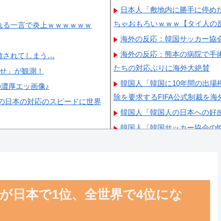
日本人「敷地内に勝手に停め
ちゃおもろいｗｗｗ【タイ人の
れる一言で炎上ｗｗｗｗｗｗ
海外の反応：韓国サッカー協
海外の反応：熊本の病院で手
散されてしまう…
たちの対応ぶりに海外大絶賛
らせ」が観測！
韓国人「韓国に10年間の出
の濃厚エッ画像♪
除を要求するFIFA公式制裁を
の日本の対応のスピードに世界
韓国人「韓国人の日本への好
韓国人「韓国サッカー協会の
自白だろこれ…（ﾌﾞﾙﾌﾞﾙ」＝
韓国が独自開発したと自慢す
いただけなのが判明して大問題
韓国人「大韓航空の熊本地震
が日本で1位、全世界で4位にな
→「」