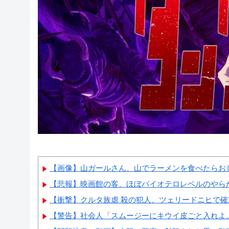
【画像】山ガールさん、山でラーメンを食べたらお
【悲報】映画館の客、ほぼバイオテロレベルのやら
【衝撃】クルタ族虐 殺の犯人、ツェリードニヒで確定
【警告】社会人「スムージーにキウイ皮ごと入れよ。こ