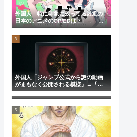
外国人「特に印象に残ってる最近の
日本のアニメのOP/EDは？」→「一
回も飛ばしたことないわ」（海外の
反応）
外国人「ジャンプ公式から謎の動画
がまもなく公開される模様」→「ま
外国人「日本のアニメを見て初めて
さか本当にくるのか？！」（海外の
泣いた作品は？」→「2000年代の3大
反応）
泣けるアニメ」（海外の反応）