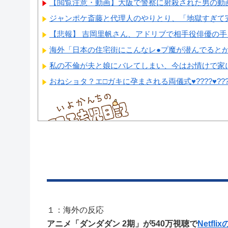
【閲覧注意・動画】大阪で警察に射殺された男の動画
ジャンポケ斎藤と代理人のやりとり、「地獄すぎて完
【悲報】 吉岡里帆さん、アドリブで相手役俳優の手
海外「日本の住宅街にこんなレ●プ魔が潜んでるとかマジ
私の不倫が夫と娘にバレてしまい、今はお情けで家に
おねショタ？エ□ガキに孕まされる両儀式♥️????♥️????
Powered by livedoor 相互RSS
１：海外の反応
アニメ「ダンダダン 2期」が540万視聴で
Netfl