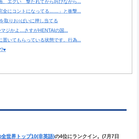
、エグい 撃たれてから叫びながら...
全にコントになってる……」と衝撃...
を取りお○ぱいに押し当てる
かよ…さすがHENTAIの国...
置いてもらっている状態です。行為...
♥️
ixの全世界トップ10(非英語)
の4位にランクイン。(7月7日