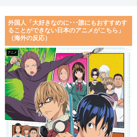
の景色とは・・・？【海外の反
こさなきゃいい」と保険加入を
応】
勧められた推し活民が反発、保
外国人「大好きなのに･･･誰にもおすすめす
険代が勿体無いし事故起こした
女性：“熊本で被災された人
ることができない日本のアニメがこちら」
として……
たちへ300万円寄付しました”
（海外の反応）
Twitter民：“汚い金やけどあり
【朗報】齋藤飛鳥、前屈みで
がとう” 【海外の反応】
完全に見えてる動画が拡散され
アニメ
てしまう…
韓国人「日本がここまでの観
光大国に発展した本当の理由が
磁気嵐、地球由来のイオンが
こちら…」→「昔から日本は愛
主導…JAXAの衛星「あらせ」
されてた…（ﾌﾞﾙﾌﾞﾙ」＝韓国
が観測！
の反応
舌を絡ませて、唾液交換して
韓国人「韓国サッカー協会の
── ちゅっちゅしながらの濃厚
性接待報道、海外でも大騒ぎ
エッ画像♪
に・・・2002年W杯4強の記録
海外「日本よ、お前がナンバ
取り消しの声も」→「マジで国
ーワンだ」 熊本地震直後の日