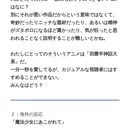
はなに？
別にそれが悪い作品だからという意味ではなくて、
奇妙だったりニッチな題材だったり、あるいは精神
がズタボロになるほど重かったり、気が狂ったと思
Powered by livedoor 相互RSS
われることなく説明することが難しいとかね。
わたしにとってのそういうアニメは「四畳半神話大
系」だ。
一分一秒を愛してるが、カジュアルな視聴者にはす
すめることができない。
みんなはどう？
２：海外の反応
「魔法少女にあこがれて」