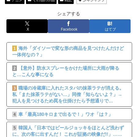
アニメ
その他の作品
雑記
少年ジャンプ
シェアする
X
Facebook
はてブ
海外「ダイソーで変な形の商品を見つけたんだけど
1
一体何なの？」
【意外】防水スプレーをかけた場所に大雨が降る
2
と…こんな事になる
職場の冷蔵庫に入れたスタバの抹茶ラテが消える。
3
私「また抹茶ラテがない…」同僚「知らないよ？」→
犯人を見つけるため罠を仕掛けたら予想通りで…
車「最高180キロまで出るで！」ワオ「は？」
4
韓国人「日本ではビールジョッキをほとんど洗わず
5
に、次の客に出すんだ！ これが証拠の映像だ!!」……