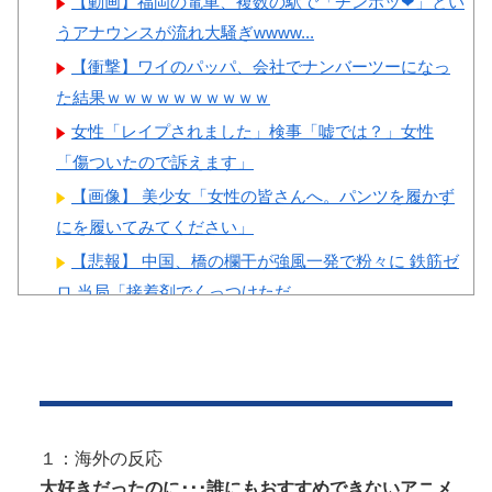
【動画】福岡の電車、複数の駅で「チンポッ❤」とい
けられる」
うアナウンスが流れ大騒ぎwwww...
【衝撃】ワイのパッパ、会社でナンバーツーになっ
た結果ｗｗｗｗｗｗｗｗｗｗ
女性「レイプされました」検事「嘘では？」女性
Powered by livedoor 相互RSS
「傷ついたので訴えます」
【画像】 美少女「女性の皆さんへ。パンツを履かず
にを履いてみてください」
【悲報】 中国、橋の欄干が強風一発で粉々に 鉄筋ゼ
ロ 当局「接着剤でくっつけただ...
PTA会長「PTA参加拒否した親へ最終警告。こうなっ
てもいい？」
外国人「日本人女のイキ方、何これヤバい…」⇒ 中
出しされ痙攣する姿が海外で話題に
左翼市民団体、広島では通用せず「人殺しの汚い足
１：海外の反応
で広島の土を踏むな！」→広島県民「...
大好きだったのに･･･誰にもおすすめできないアニメ