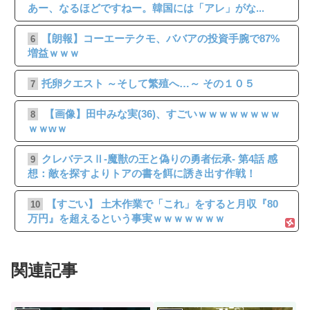
あー、なるほどですねー。韓国には「アレ」がな...
【朗報】コーエーテクモ、ババアの投資手腕で87%
6
増益ｗｗｗ
托卵クエスト ～そして繁殖へ…～ その１０５
7
【画像】田中みな実(36)、すごいｗｗｗｗｗｗｗｗ
8
ｗｗwｗ
クレバテスⅡ-魔獣の王と偽りの勇者伝承- 第4話 感
9
想：敵を探すよりトアの書を餌に誘き出す作戦！
【すごい】 土木作業で「これ」をすると月収『80
10
万円』を超えるという事実ｗｗｗｗｗｗｗ
関連記事