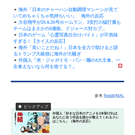
海外「日本のチャーハン自動調理マシーンが見て
いてめちゃくちゃ気持ちいい」 海外の反応
大谷翔平が25＆26号ホームラン、3安打の猛打賞も
チームはまさかの6連敗、ドジャース対カブ...
日本のゲーム「心霊写真仕分けバイト」が不気味
すぎる！【タイ人の反応】
海外「良いことだね！」日本を全力で助けると語
るトランプ大統領に海外が大騒ぎ
外国人「米・ジャガイモ・パン・麺の4大主食、一
生食えないなら何を捨てる？」
参考
Reddit
/
MAL
外国人「好きな日本のアニメを3本挙げれば、
あなたに合う作品を誰かが教えてくれるスレ
はこちら」（海外の反応）