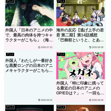
アニメ
アニメ
外国人「日本のアニメの中
海外の反応【逃げ上手の若
で、最高の肉体を持つキャ
君 第二期】第14話感想
ラクターがこちら」（海外
「巴御前というと、とある
の反応）
ゲームオタクを思い浮かべ
2026.07.23
2026.08.08
てしまうんだが･･･」
アニメ
アニメ
外国人「わたしが一番好き
な黒髪ロングの日本のアニ
メキャラクターがこちら」
→「お前はわかってる」
（海外の反応）
外国人「特に印象に残って
る最近の日本のアニメの
OP/EDは？」→「一回も飛
ばしたことないわ」（海外
2026.08.02
2026.08.06
の反応）
アニメ
アニメ