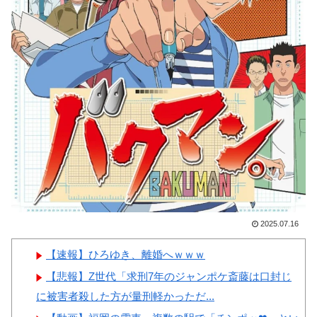
の恥だ」「2002年まで疑う価値
本の対応のスピードに世界が衝
がある」「国民や国が築いた国
撃
格をサッカー選手が足で蹴り飛
【画像】顔100点、体30点の
ばすね」
女ｗｗｗ
韓国人「日本の柴犬くん散歩
中の暑さに耐えられなかった結
果」
韓国人「最近の日本アニメ業
Powered by livedoor 相互RSS
界の勢力図を変えたと言われる
作品がこちら…」→「こういう
のが面白い…（ﾌﾞﾙﾌﾞﾙ」＝韓
国の反応
2025.07.16
韓国人「韓国サッカー協会関
【速報】ひろゆき、離婚へｗｗｗ
係者が『不適切接待は慣行だっ
【悲報】Z世代「求刑7年のジャンポケ斎藤は口封じ
た』と衝撃発言！日韓ワールド
に被害者殺した方が量刑軽かっただ...
カップ4強にも疑いの視線が向