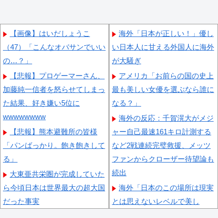
【画像】はいだしょうこ
海外「日本が正しい！」優し
（47）「こんなオバサンでいい
い日本人に甘える外国人に海外
の…？」
が大騒ぎ
【悲報】プロゲーマーさん、
アメリカ「お前らの国の史上
加藤純一信者を怒らせてしまっ
最も美しい女優を選ぶなら誰に
た結果、好き嫌い5位に
なる？」
wwwwwwww
海外の反応：千賀滉大がメジ
【悲報】熊本避難所の皆様
ャー自己最速161キロ計測する
「パンばっかり。飽き飽きして
など2戦連続完璧救援、メッツ
る」
ファンからクローザー待望論も
続出
大東亜共栄圏が完成していた
ら今頃日本は世界最大の超大国
海外「日本のこの場所は現実
だった事実
とは思えないレベルで美し
い…！」外国人が感動する日本
「私は入りません、 事故起