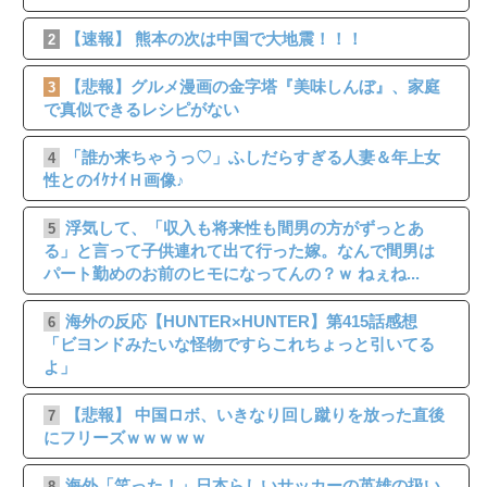
【速報】 熊本の次は中国で大地震！！！
2
【悲報】グルメ漫画の金字塔『美味しんぼ』、家庭
3
で真似できるレシピがない
「誰か来ちゃうっ♡」ふしだらすぎる人妻＆年上女
4
性とのｲｹﾅｲＨ画像♪
浮気して、「収入も将来性も間男の方がずっとあ
5
る」と言って子供連れて出て行った嫁。なんで間男は
パート勤めのお前のヒモになってんの？ｗ ねぇね...
海外の反応【HUNTER×HUNTER】第415話感想
6
「ビヨンドみたいな怪物ですらこれちょっと引いてる
よ」
【悲報】 中国ロボ、いきなり回し蹴りを放った直後
7
にフリーズｗｗｗｗｗ
海外「笑った！」日本らしいサッカーの英雄の扱い
8