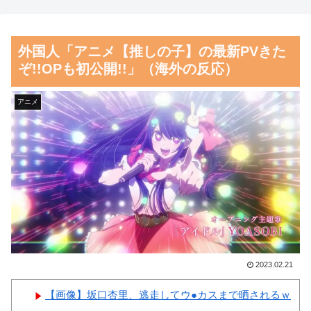
んだ？」
クライナ。
海外10代「日本を好意的に見
【朗報】齋藤飛鳥、前屈みで
外国人「アニメ【推しの子】の最新PVきた
ている？それとも否定的に見て
完全に見えてる動画が拡散され
ぞ!!OPも初公開!!」（海外の反応）
いる？投票結果がこちら」
てしまう…
韓国人「我が国がクウェート
磁気嵐、地球由来のイオンが
アニメ
戦で行った審判買収が本当に深
主導…JAXAの衛星「あらせ」
刻である理由がこちら…」
が観測！
→「これはダメなやつ…（ﾌﾞﾙ
舌を絡ませて、唾液交換して
ﾌﾞﾙ」＝韓国の反応
── ちゅっちゅしながらの濃厚
韓国人「“韓国サッカー”性接
エッ画像♪
待の試合結果をご覧ください」
海外「日本よ、お前がナンバ
→「マッサージ効果は間違いな
ーワンだ」 熊本地震直後の日
いねｗ」「これが本当のベッド
本の対応のスピードに世界が衝
2023.02.21
サッカーだ」
撃
【画像】坂口杏里、逃走してウ●カスまで晒されるｗ
韓国人「過去のW杯で韓国代
【画像】顔100点、体30点の