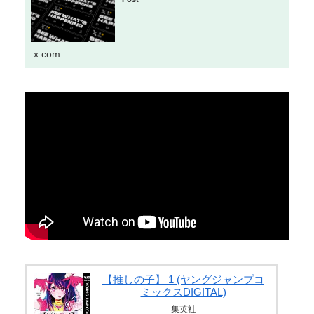
そりゃ肉便器に堕ちるわｗｗ...
【画像】 元モデルのTBS新人アナさん、プリケツ
Powered by livedoor 相互RSS
x.com
Powered by livedoor 相互RSS
【推しの子】 1 (ヤングジャンプコ
ミックスDIGITAL)
集英社