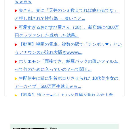
ｗｗｗｗ
表がドーピング検査をすり抜け
女ｗｗｗ
るように注射していたものがこ
夫さん、妻に「天井のシミ数えてれば終わるでな」
ちら…」→「恥ずかしい…（ﾌﾞ
と押し倒されて性行為 → 凄いこと...
ﾙﾌﾞﾙ」＝韓国の反応
可愛すぎるおむすび屋さん（28）、新店舗に4000万
韓国人「日本の耐震設計技術
円クラファンした成功した結果...
Powered by livedoor 相互RSS
が凄いと言うけど韓国の圧勝だ
【動画】福岡の電車、複数の駅で「チンポッ❤」とい
よね？」
うアナウンスが流れ大騒ぎwwww...
韓国人「韓国サッカー協会、
ホリエモン「面接でさ、納豆パックの薄いフィルム
外国人審判に“性接待”報
って何のために入っていの？って聞く...
道・・・」→「2002年の審判買
生配信中に猫に乳首ポロリさせられた10代美少女の
収が事実だったのか？」「日本
アーカイブ、500万再生越えｗｗ...
人が言ってたこと正しかった
【画像】 誰とエ●チしたいか見解が別れる六人衆
ね・・・」「もうサッカー代
【画像】 イケおじ(54)、JK10人とハメ撮り770本撮っ
表、サッカー協会解散しよう」
て逮捕ｗｗｗｗｗｗｗ
【動画】 ”別れさせ屋” のセ○クス、凄すぎるｗｗｗ
Post