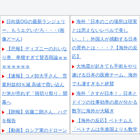
日向坂OGの最新ランジェリ
海外「日本のこの場所は現実
ー、もうエグいだろ・・・(画
とは思えないレベルで美し
像どーん)
い…！」外国人が感動する日本
の景色とは・・・？【海外の反
【悲報】ディズニーのおいな
応】
り巻、卑猥すぎて賛否両論ｗｗ
ｗｗｗｗｗｗ
大地震が起きても手術をやり
遂げる日本の医療チーム、海外
【速報】コメ卸大手さん、営
でも凄すぎると絶賛
業利益83％減 高値で買い込ん
だ米が売れず「損切り祭り」開
海外「さすが日本！」日本と
幕へ
ドイツの仕事効率の差が分かる
数字に海外が大騒ぎ
【朗報】佐藤二朗さん、ハグ
を報告
【海外の反応】ベトナム人
「ベトナムは先進国よりも数学
【動画】ロシア軍のドローン
に秀でているのになぜ後進国な
をネット発射装置で撃墜するウ