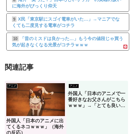
に海外がびっくり仰天
X民「東京駅にスゴイ電車がいた…」→マニアでな
9
くても二度見する電車がコチラ
「昔のミスドは良かった…」もう今の値段じゃ買う
10
気が起きなくなる光景がコチラｗｗｗ
関連記事
アニメ
アニメ
外国人「日本のアニメで一
番好きなお父さんがこちら
ｗｗｗ」→「とても良い人
そうだね！」（海外の反
応）
外国人「日本のアニメに出
てくるネコｗｗｗ」（海外
の反応）