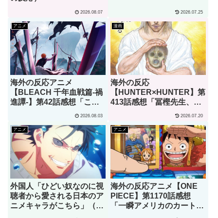
2026.08.07
2026.07.25
アニメ
漫画
海外の反応アニメ
海外の反応
【BLEACH 千年血戦篇-禍
【HUNTER×HUNTER】第
進譚-】第42話感想「この
413話感想「冨樫先生、あ
言葉を聞ける日がくると
なたこそが本物の天才で
2026.08.03
2026.07.20
は･･･夢みたいだ」
す」
アニメ
アニメ
外国人「ひどい奴なのに視
海外の反応アニメ【ONE
聴者から愛される日本のア
PIECE】第1170話感想
ニメキャラがこちら」（海
「一瞬アメリカのカートゥ
外の反応）
ーンでも見てるのかと思っ