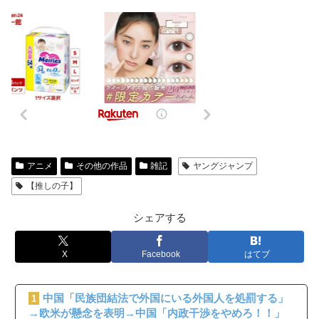
アニメ
その他の作品
雑記
ヤングジャンプ
【推しの子】
シェアする
X
Facebook
はてブ
中国「民族団結法で外国にいる外国人を処罰する」
1
→欧米が懸念を表明→中国「内政干渉をやめろ！！」