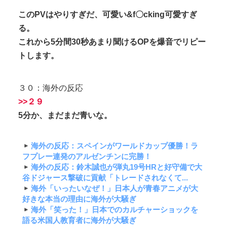
このPVはやりすぎだ、可愛い&f〇cking可愛すぎ
る。
これから5分間30秒あまり聞けるOPを爆音でリピー
トします。
３０：海外の反応
>>２９
5分か、まだまだ青いな。
海外の反応：スペインがワールドカップ優勝！ラ
フプレー連発のアルゼンチンに完勝！
海外の反応：鈴木誠也が弾丸19号HRと好守備で大
谷ドジャース撃破に貢献「トレードされなくて...
海外「いったいなぜ！」日本人が青春アニメが大
好きな本当の理由に海外が大騒ぎ
海外「笑った！」日本でのカルチャーショックを
語る米国人教育者に海外が大騒ぎ