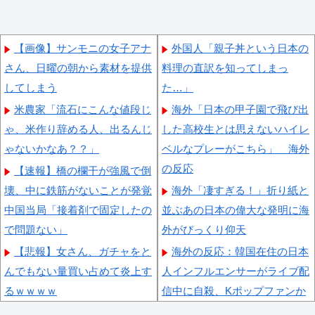
【画像】サンモニの女子アナ
外国人「親子丼という日本の
さん、日曜の朝から素材を提供
料理の直訳を知ってしまっ
してしまう
た…」
米農家「流石にこんな値段じ
海外「日本の甲子園で飛び出
ゃ、米作り辞める人、出るんじ
した高校生とは思えないハイレ
ゃないかなあ？？」
ベルなプレーがこちら」 海外
の反応
【速報】橋の欄干が強風で倒
壊、中に鉄筋がないことが発覚
海外「凄すぎる！」折り紙と
中国当局「接着剤で固定したの
並ぶあの日本の偉大な発明に海
で問題ない」
外がびっくり仰天
【悲報】女さん、ガチャをと
海外の反応：韓国在住の日本
んでもない量買い占めて炎上す
人インフルエンサーがライブ配
るｗｗｗｗ
信中に自殺、Kポップファンか
ら嫌がらせか
反高市で有名な某野党議員が