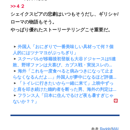
>>４２
シェイクスピアの悲劇はいつもそうだし、ギリシャ/
ローマの物語もそう。
やっぱり優れたストーリーテリングこそ重要だ。
外国人「おにぎりで一番美味しい具材って何？個
人的にはツナマヨがぶっちぎり」
スクーバルが移籍後初登板も大谷ドジャースは5連
敗、野球ファンは大喜び、カブス戦・実況スレの...
海外「これを一度食べると病みつきになって止ま
らなくなるんだよ…」外国人が夢中になるほど評価...
「トイレに行きたいから一緒に来て」上映中ずっ
と肩を叩き続けた婚約者を断った男、海外の判定は...
フランス人「日本に住んでるけど夜も暑すぎじゃ
ないか？？」
参考
Reddit
/
MAL