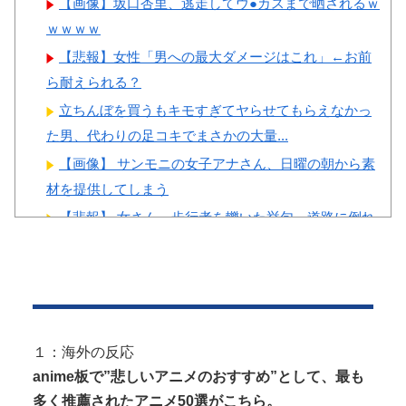
【画像】坂口杏里、逃走してウ●カスまで晒されるｗ
ｗｗｗｗ
【悲報】女性「男への最大ダメージはこれ」←お前
ら耐えられる？
Powered by livedoor 相互RSS
立ちんぼを買うもキモすぎてヤらせてもらえなかっ
た男、代わりの足コキでまさかの大量...
【画像】 サンモニの女子アナさん、日曜の朝から素
材を提供してしまう
【悲報】 女さん、歩行者を轢いた挙句、道路に倒れ
てどえらいことになってしまうw ...
長身美ボディの保育士さんが女性用風俗を勢いで初
利用…子供に絶対見せられないメスの...
井上晴美、乳首ヘア○ードや濡れ場お○ぱいがエ□過ぎ
る！人生最後のラスト写真集、最...
１：海外の反応
anime板で”悲しいアニメのおすすめ”として、最も
多く推薦されたアニメ50選がこちら。