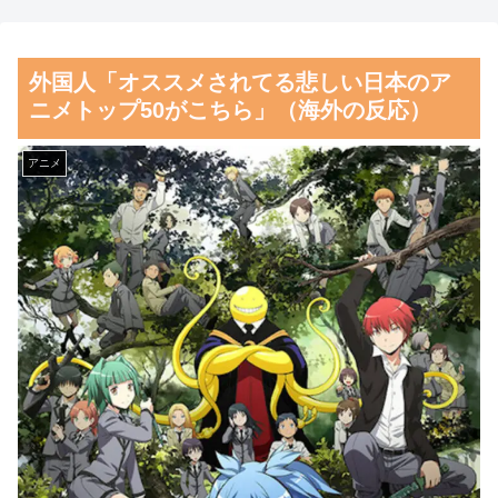
不正な投票支援を受けていた過
海外「やっぱり日本のこうい
去が発掘、「説明責任があるの
う部分が最高なんだよ！」外国
外国人「オススメされてる悲しい日本のア
では？」と揶揄されており……
人が語る日本の魅力的に感じる
ニメトップ50がこちら」（海外の反応）
部分とは・・・？【海外の反
【朗報】齋藤飛鳥、前屈みで
応】
完全に見えてる動画が拡散され
アニメ
てしまう…
韓国人「韓国人が日本のラー
メンについて勘違いしているこ
磁気嵐、地球由来のイオンが
とがこちら…」→「え
主導…JAXAの衛星「あらせ」
っ？？？？？？？？？？」＝韓
が観測！
国の反応
舌を絡ませて、唾液交換して
韓国人「織田信長の安土城の
── ちゅっちゅしながらの濃厚
復元図と建築技術の高さに韓国
エッ画像♪
人が衝撃！」→「当時の技術力
海外「日本よ、お前がナンバ
に言葉を失う‥」
ーワンだ」 熊本地震直後の日
韓国人「日本の某全国チェー
本の対応のスピードに世界が衝