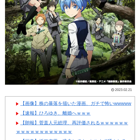
ン店の商品写真が話題になって
撃
いる理由がこちら…」→「羨ま
【画像】顔100点、体30点の
しい…（ﾌﾞﾙﾌﾞﾙ」＝韓国の反
女ｗｗｗ
応
韓国人「手術中に震度6強の
地震、その時の日本の医療スタ
ッフたちの姿をご覧ください」
Powered by livedoor 相互RSS
→「マジで鳥肌立った」「こう
いう姿は韓国も見習わないと」
「あんな状況なら日本だけでは
なく韓国の医療関係者も同じよ
2023.02.21
うに行動したはずだ」【熊本地
【画像】株の暴落を描いた漫画、ガチで怖いwwwww
震】
【速報】ひろゆき、離婚へｗｗｗ
韓国人「アナログの国日本で
【朗報】菅直人元総理、再評価されるｗｗｗｗｗｗ
高級車を買うと葬儀屋さんみた
ｗｗｗｗｗｗｗｗｗｗｗｗ
いになります」