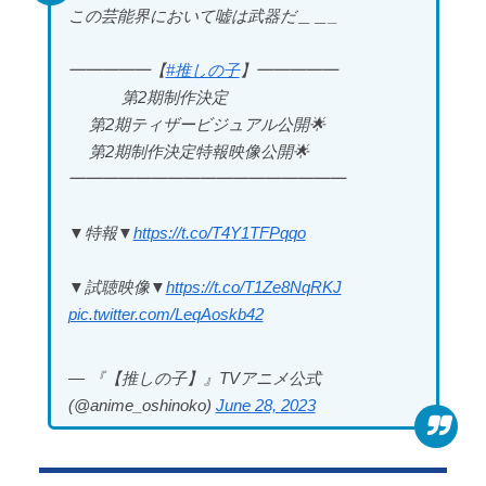
part4
この芸能界において嘘は武器だ＿＿_
【画像】 このハゲにやられたJKがたくさんいるとい
う事実
━━━━━【
#推しの子
】━━━━━
第2期制作決定
Powered by livedoor 相互RSS
第2期ティザービジュアル公開🌟
第2期制作決定特報映像公開🌟
━━━━━━━━━━━━━━━━━
Powered by livedoor 相互RSS
▼特報▼
https://t.co/T4Y1TFPqqo
▼試聴映像▼
https://t.co/T1Ze8NqRKJ
pic.twitter.com/LeqAoskb42
— 『【推しの子】』TVアニメ公式
(@anime_oshinoko)
June 28, 2023