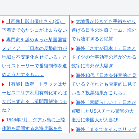
【画像】影山優佳さん(25)、
大地震が起きても手術をやり
下着姿であたシコが止まらない
遂げる日本の医療チーム、海外
でも凄すぎると絶賛
専門家を舐めきった某国国営
メディア、「日本の反撃能力が
海外「さすが日本！」日本と
地域を不安定化させている」と
ドイツの仕事効率の差が分かる
いうストーリーで番組制作を進
数字に海外が大騒ぎ
めようとするも……
海外10代「日本を好意的に見
【有能】政府「トラックはサ
ている？それとも否定的に見て
ービスエリア利用有料化すれば
いる？投票結果がこちら」
サボらず走るし流問題解決じゃ
海外「素晴らしい！」日本が
ね？」
買収したUSスチール驚異の大
1944年7月、グアム島に上陸
復活に米国人が大喜び
作戦を展開する米海兵隊を空
海外「まるでタイムスリップ
撮！
したみたいだ…！」日本の江戸