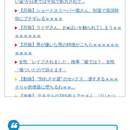
い薬”が日本では平気で処方されて...
韓国人「日本メディアが2002
本の対応のスピードに世界が衝
年ワールドカップ韓国準決勝も
【悲報】ショートスリーパー堀さん、対面で高須幹
撃
調査すべきと主張！」→「英国
弥にブチギレるｗｗｗｗ
【画像】顔100点、体30点の
メディアも一斉に指摘‥」
【悲報】ライザさん、お●ぱいを触られてしまうｗｗ
女ｗｗｗ
韓国人「韓国サッカー協会の
ｗｗｗｗｗｗ
接待問題が今日まで大騒ぎにな
【悲報】男が嫌いな男の特徴がこちらｗｗｗｗｗｗ
らなかった理由がこちら…」
ｗｗｗｗ
→「処罰すべき…（ﾌﾞﾙﾌﾞﾙ」
Powered by livedoor 相互RSS
女性「レイプされました」検事「嘘では？」女性
＝韓国の反応
「傷ついたので訴えます」
韓国人「熊本地震で見る日本
【動画】 ”別れさせ屋” のセ○クス、凄すぎるｗｗｗ
の土木技術の完全勝利をご覧く
そりゃ肉便器に堕ちるわｗｗ...
ださい」→「これはすごいわ」
【画像】 元モデルのTBS新人アナさん、プリケツ
「こういうのを見ると日本人は
【画像】 JKダンス部、いろんなデカパイが大暴れｗ
何か適当に作る感じがしな
ｗｗｗｗｗｗ
い・・・」「あれがまさに経験
尻肉が凄い神宮寺ナオのAVより抜けそうな新ヌード
値である」