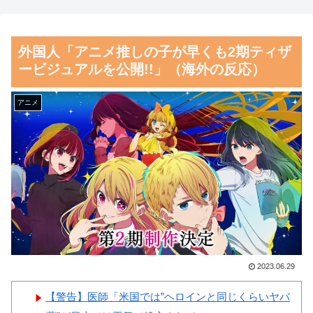
【衝撃】クルタ族虐 殺の犯
時代の街並みがそのまま保存さ
人、ツェリードニヒで確定！ク
れている貴重な場所と
外国人「アニメ推しの子が早くも2期ティザ
ロロの演劇のせいで2人も無駄
は・・・？【海外の反応】
ービジュアルを公開!!」（海外の反応）
死ににwwww
韓国人「過去のW杯で韓国代
【朗報】齋藤飛鳥、前屈みで
表がドーピング検査をすり抜け
アニメ
完全に見えてる動画が拡散され
るように注射していたものがこ
てしまう…
ちら…」→「恥ずかしい…（ﾌﾞ
ﾙﾌﾞﾙ」＝韓国の反応
磁気嵐、地球由来のイオンが
主導…JAXAの衛星「あらせ」
韓国人「韓国サッカー協会、
が観測！
外国人審判に“性接待”報
道・・・」→「2002年の審判買
舌を絡ませて、唾液交換して
収が事実だったのか？」「日本
── ちゅっちゅしながらの濃厚
人が言ってたこと正しかった
エッ画像♪
2023.06.29
ね・・・」「もうサッカー代
海外「日本よ、お前がナンバ
表、サッカー協会解散しよう」
【警告】医師「米国では”ヘロインと同じくらいヤバ
ーワンだ」 熊本地震直後の日