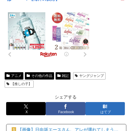
アニメ
その他の作品
雑記
ヤングジャンプ
【推しの子】
シェアする
X
Facebook
はてブ
【画像】日向坂エースさん、アレが濡れてしまう…
1