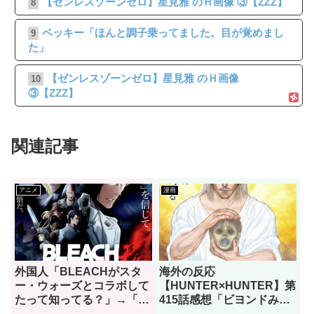
【ゼンレスゾーンゼロ】星見雅 のＨ画像 ③【ZZZ】
8
ベッキー「ほんと調子乗ってました。目が覚めまし
9
た」
【ゼンレスゾーンゼロ】星見雅 のＨ画像
10
③【ZZZ】
関連記事
アニメ
漫画
外国人「BLEACHがスタ
海外の反応
ー・ウォーズとコラボして
【HUNTER×HUNTER】第
たって知ってる？」→「何
415話感想「ビヨンドみた
でそこに一護が？」（海外
いな怪物ですらこれちょっ