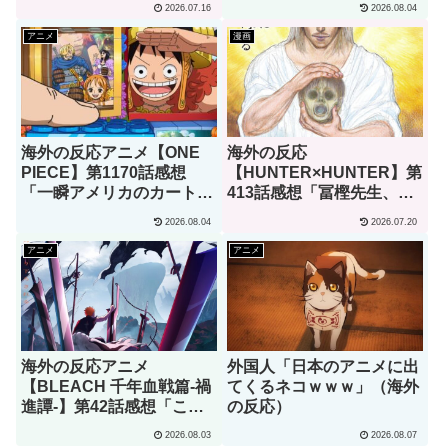
2026.07.16
2026.08.04
の反応）
と引いてるよ」
アニメ
漫画
海外の反応アニメ【ONE
海外の反応
PIECE】第1170話感想
【HUNTER×HUNTER】第
「一瞬アメリカのカートゥ
413話感想「冨樫先生、あ
ーンでも見てるのかと思っ
なたこそが本物の天才で
2026.08.04
2026.07.20
たわ」
す」
アニメ
アニメ
海外の反応アニメ
外国人「日本のアニメに出
【BLEACH 千年血戦篇-禍
てくるネコｗｗｗ」（海外
進譚-】第42話感想「この
の反応）
言葉を聞ける日がくると
2026.08.03
2026.08.07
は･･･夢みたいだ」