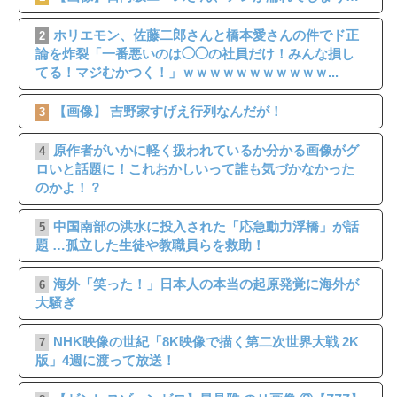
ホリエモン、佐藤二郎さんと橋本愛さんの件でド正
2
論を炸裂「一番悪いのは◯◯の社員だけ！みんな損し
てる！マジむかつく！」ｗｗｗｗｗｗｗｗｗｗｗ...
【画像】 吉野家すげえ行列なんだが！
3
原作者がいかに軽く扱われているか分かる画像がグ
4
ロいと話題に！これおかしいって誰も気づかなかった
のかよ！？
中国南部の洪水に投入された「応急動力浮橋」が話
5
題 …孤立した生徒や教職員らを救助！
海外「笑った！」日本人の本当の起原発覚に海外が
6
大騒ぎ
NHK映像の世紀「8K映像で描く第二次世界大戦 2K
7
版」4週に渡って放送！