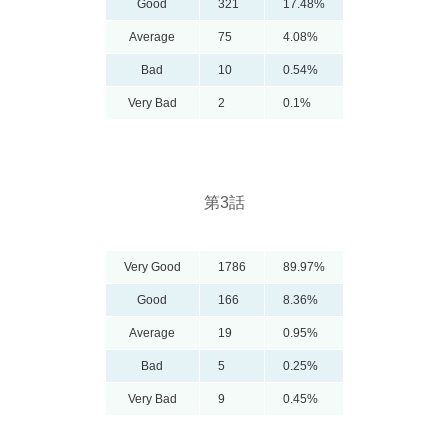
Good
321
17.48%
Average
75
4.08%
Bad
10
0.54%
Very Bad
2
0.1%
第3話
Very Good
1786
89.97%
Good
166
8.36%
Average
19
0.95%
Bad
5
0.25%
Very Bad
9
0.45%