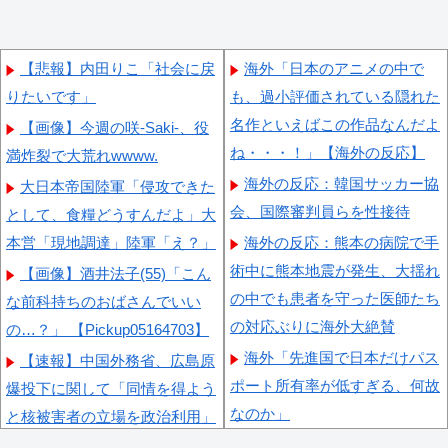
【悲報】内田りこ「社会に戻
海外「日本のアニメの中で
りたいです」
も、過小評価されている隠れた
名作といえばこの作品なんだよ
【画像】今週の咲-Saki-、役
ね・・・！」【海外の反応】
満炸裂で大荒れwwww.
海外の反応：韓国サッカー協
大日本帝国陸軍「侵攻できた
会、国際審判員らを性接待
として、食糧どうすんだよ」大
本営「現地調達」陸軍「え？」
海外の反応：熊本の病院で手
術中に熊本地震が発生、大揺れ
【画像】酒井法子(55)「こん
の中でも患者を守った医師たち
な前科持ちのおばさんでいい
の対応ぶりに海外大絶賛
の…？」 【Pickup05164703】
海外「先進国で日本だけパス
【速報】中国外務省、広島原
ポート所有率が低すぎる、何故
爆投下に関して「同情を得よう
なのか」
と核被害者の立場を政治利用」
海外「さすが日本！」日本の
【朗報】齋藤飛鳥、前屈みで