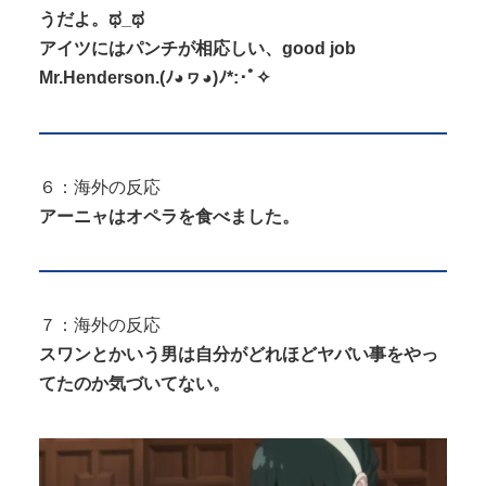
うだよ。ಥ_ಥ
アイツにはパンチが相応しい、good job
Mr.Henderson.(ﾉ◕ヮ◕)ﾉ*:･ﾟ✧
６：海外の反応
アーニャはオペラを食べました。
７：海外の反応
スワンとかいう男は自分がどれほどヤバい事をやっ
てたのか気づいてない。