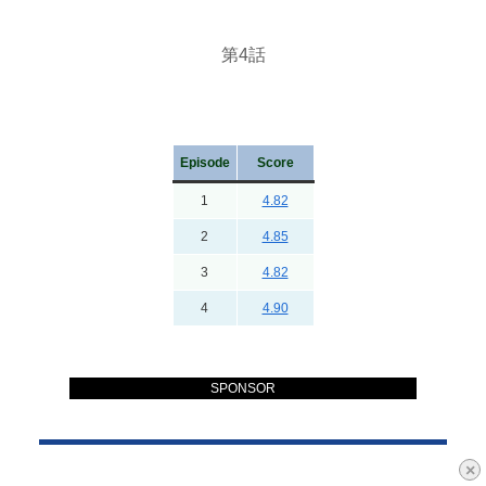
第4話
Episode
Score
1
4.82
2
4.85
3
4.82
4
4.90
SPONSOR
×