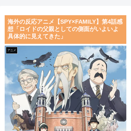
医療従事者の倫理観の高さに海
完全に見えてる動画が拡散され
外が超感動
てしまう…
海外の反応アニメ【SPY×FAMILY】第4話感
韓国人「韓国サッカー協会の
磁気嵐、地球由来のイオンが
想「ロイドの父親としての側面がいよいよ
審判買収、遂に海外でも話題
主導…JAXAの衛星「あらせ」
具体的に見えてきた」
に…」→「2002年の栄光まで疑
が観測！
われる…（ﾌﾞﾙﾌﾞﾙ」＝韓国の
舌を絡ませて、唾液交換して
アニメ
反応
── ちゅっちゅしながらの濃厚
韓国人「どうやら五輪サッカ
エッ画像♪
ー日韓戦でも審判の接待があっ
海外「日本よ、お前がナンバ
た模様…」→「メダル剥奪なの
ーワンだ」 熊本地震直後の日
では…？（ﾌﾞﾙﾌﾞﾙ」＝韓国の
本の対応のスピードに世界が衝
反応
撃
韓国人「MLBで日本人より韓
【画像】顔100点、体30点の
国人選手のほうがこの能力だけ
女ｗｗｗ
は上だよね」