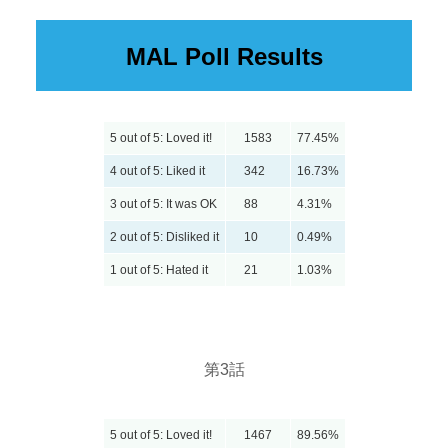
MAL Poll Results
5 out of 5: Loved it!
1583
77.45%
4 out of 5: Liked it
342
16.73%
3 out of 5: It was OK
88
4.31%
2 out of 5: Disliked it
10
0.49%
1 out of 5: Hated it
21
1.03%
第3話
5 out of 5: Loved it!
1467
89.56%