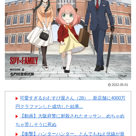
韓国人「韓国のネットフリッ
クスで初めて１位になった日本
のコンテンツについて」「今シ
Powered by livedoor 相互RSS
ーズンは女性が可愛い」
韓国人「意外に日本との関係
が深い地球の裏側の国がこちら
です‥」→「国境を越えた驚く
べき歴史のつながり‥」
2022.05.01
Powered by livedoor 相互RSS
可愛すぎるおむすび屋さん（28）、新店舗に4000万
円クラファンした成功した結果...
【動画】大阪府警に射殺されたオッサン、めちゃめ
ちゃ苦しそうに死ぬ
【衝撃】ハンターハンター、とんでもねえ伏線が発