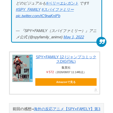
どのビジュアルも
#ベリーエレガント
です‼️
#SPY_FAMILY
#スパイファミリー
pic.twitter.com/tC9naKnIFb
Powered by livedoor 相互RSS
— 『SPY×FAMILY（スパイファミリー）』アニ
メ公式 (@spyfamily_anime)
May 1, 2022
SPY×FAMILY 12 (ジャンプコミック
スDIGITAL)
集英社
￥572
（2026/08/07 11:14時点）
Amazonで見る
前回の感想→
海外の反応アニメ【SPY×FAMILY】第3