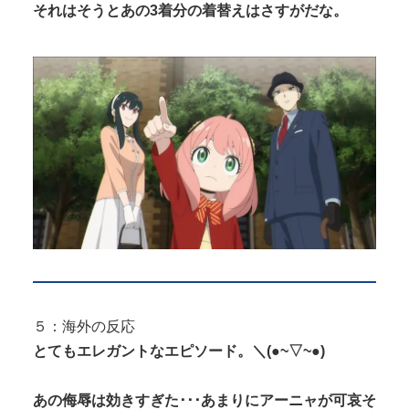
それはそうとあの3着分の着替えはさすがだな。
５：海外の反応
とてもエレガントなエピソード。＼(●~▽~●)
あの侮辱は効きすぎた･･･あまりにアーニャが可哀そ