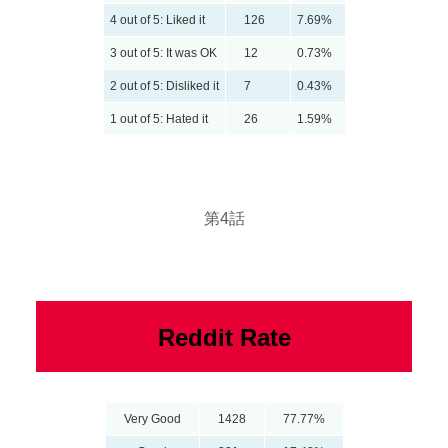
4 out of 5: Liked it
126
7.69%
3 out of 5: It was OK
12
0.73%
2 out of 5: Disliked it
7
0.43%
1 out of 5: Hated it
26
1.59%
第4話
Reddit Rate
Very Good
1428
77.77%