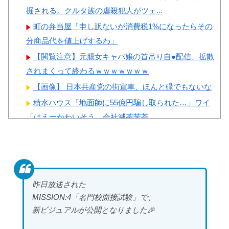
掘される。クルタ族の虐殺犯人がツェ...
町の弁当屋「申し訳ないが消費税1%になったらその
分商品代を値上げするわ」
【閲覧注意】元臆女キャバ嬢の首吊り自●配信、拡散
されまくって終わるｗｗｗｗｗｗｗ
【画像】 日本共産党の街宣車、ほんと碌でもないな
積水ハウス「地面師に55億円騙し取られた…」ワイ
「はえーかわいそう…会社滅茶苦茶...
美人JDが彼氏のオ○ニー用に送った動画、勝手に晒さ
れて学校中の”共有オカズ” に...
【朗報】 爆胸の気象予報士さん、NHKから解き放た
れる
昨日放送された
【画像】 女の子「ど、どどどどこ見てるんですか
MISSION:4「名門校面接試験」で、
ッ！」
新ビジュアルが公開となりました🎉