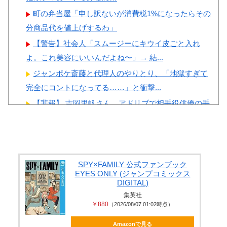
Powered by livedoor 相互RSS
町の弁当屋「申し訳ないが消費税1%になったらその
分商品代を値上げするわ」
【警告】社会人「スムージーにキウイ皮ごと入れ
よ。これ美容にいいんだよね〜」→ 結...
ジャンポケ斎藤と代理人のやりとり、「地獄すぎて
完全にコントになってる……」と衝撃...
【悲報】 吉岡里帆さん、アドリブで相手役俳優の手
を取りお○ぱいに押し当てる
海外「日本の住宅街にこんなレ●プ魔が潜んでるとか
マジかよ…さすがHENTAIの国...
私の不倫が夫と娘にバレてしまい、今はお情けで家
SPY×FAMILY 公式ファンブック
EYES ONLY (ジャンプコミックス
に置いてもらっている状態です。行為...
DIGITAL)
おねショタ？エ□ガキに孕まされる両儀式♥️????
集英社
￥880
（2026/08/07 01:02時点）
♥️????♥️
Amazonで見る