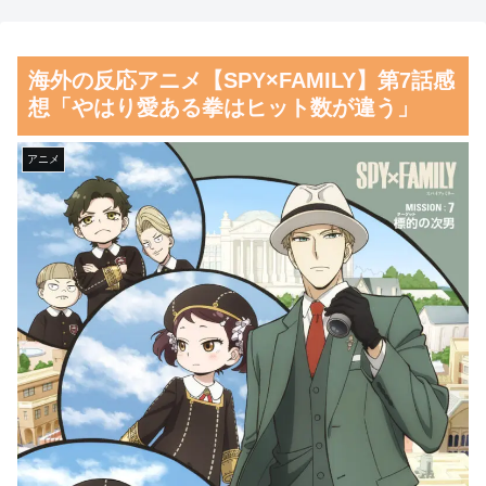
もないもの”を映してしまいネ
名作といえばこの作品なんだよ
ット騒然ｗｗｗ
ね・・・！」【海外の反応】
海外の反応アニメ【SPY×FAMILY】第7話感
【Pickup07092038】
日本人「敷地内に勝手に停め
想「やはり愛ある拳はヒット数が違う」
【GIF動画】宮城の可愛すぎ
た車がバチバチにブロックされ
るチアさん、甲子園で発見され
ててウケた」→結末がめっちゃ
アニメ
る
おもろいｗｗｗ【タイ人の反
応】
【朗報】齋藤飛鳥、前屈みで
完全に見えてる動画が拡散され
韓国人「韓国に10年間の出場
てしまう…
権剥奪や過去ワールドカップ、
オリンピック予選の記録削除を
磁気嵐、地球由来のイオンが
要求するFIFA公式制裁を海外メ
主導…JAXAの衛星「あらせ」
ディアが報道！」
が観測！
韓国人「韓国人の日本への好
舌を絡ませて、唾液交換して
感度が最高記録を達成した理
── ちゅっちゅしながらの濃厚
由」
エッ画像♪