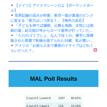
【ドイツ】アイスマシーンだよ【ポーランドボー
ル】
世界記録の花火が炸裂、夜空一面が真昼のピンク
に染まる「視力はいつ戻る？」【海外の反応】
「子どもを持てば減税、公務も免除、女性には相
続の道」紀元前27年からローマ皇帝が打っていた...
「ただのゴミでしょ、なんで泣くの」勝手に深掃
除された部屋で私物を捨てられた24歳、私が悪い...
アメリカ「お前ら人生で最長のドライブはどれく
らいだった？」
MAL Poll Results
5 out of 5: Loved it!
1097
86.65%
4 out of 5: Liked it
129
10.19%