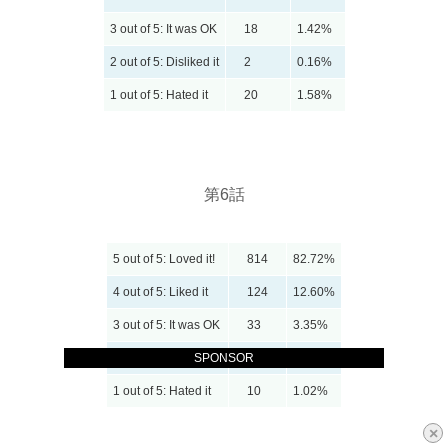
3 out of 5: It was OK
18
1.42%
2 out of 5: Disliked it
2
0.16%
1 out of 5: Hated it
20
1.58%
第6話
5 out of 5: Loved it!
814
82.72%
4 out of 5: Liked it
124
12.60%
3 out of 5: It was OK
33
3.35%
SPONSOR
2 out of 5: Disliked it
3
0.30%
1 out of 5: Hated it
10
1.02%
×