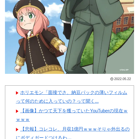
韓国人「韓国サッカー協会の
海外「日本よ、お前がナンバ
性接待問題のとんでもない言い
ーワンだ」 熊本地震直後の日
訳がこちら…」→「もはや自白
本の対応のスピードに世界が衝
だろこれ…（ﾌﾞﾙﾌﾞﾙ」＝韓国
撃
の反応
【画像】顔100点、体30点の
韓国が独自開発したと自慢す
女ｗｗｗ
る甘いトマト、実はそこら辺の
トマトに砂糖水を注入していた
だけなのが判明して大問題にw
2022.05.22
韓国人「大韓航空の熊本地震
Powered by livedoor 相互RSS
飲料水支援に対する日本人の反
ホリエモン「面接でさ、納豆パックの薄いフィルム
応をご覧ください・・・」
って何のために入っていの？って聞く...
→「」
【画像】かつて天下を獲っていたYouTuberの現在ｗ
ｗｗｗ
【悲報】コレコレ、月収1億円ｗｗｗそりゃ外出るの
にボディガードつけるわ…