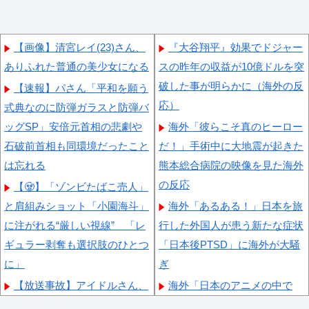
【画像】清宮レイ(23)さん、
『大谷翔平』効果でドジャー
ありふれた普通の美少女になる
スの昨年の収益が10億ドルを突
破した事が明らかに（海外の反
【速報】パさん「平和を願う
応）
式典なのに防弾ガラスと防弾バ
ッグSP」安倍元首相の悲劇や
海外「彼らこそ真のヒーロー
石破前首相も同環境だったこと
だ！」手術中に大地震が起きた
は忘れる
熊本総合病院の映像を見た海外
の反応
【🧟】「ゾンビたばこ売人」
と肩組みショット「小園海斗」
海外「あるある！」日本を旅
に注がれる“厳しい視線” 「レ
行した外国人が患う新たな症状
ギュラー剥奪も選択肢のひとつ
「日本後PTSD」に海外が大騒
に」
ぎ
【放送事故】アイドルさん、
海外「日本のアニメの中で
ライブ配信でミスって“とんで
も、過小評価されている隠れた