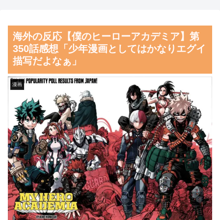
しすぎるのでカスタマーに確認
き様に各国から称賛の声
したら……
海外メディア「洋ゲー市場は
海外の反応【僕のヒーローアカデミア】第
【悲報】人間「バックアップ
グラフィック至上主義のせいで
350話感想「少年漫画としてはかなりエグイ
作成して」AI「了解。あ、間違
崩壊しつつある」（海外の反
描写だよなぁ」
えちゃったｗ」→シャレになら
応）
ないやらかしで終わるｗｗｗｗ
韓国人「織田信長の安土城の
漫画
ｗ
復元図と建築技術の高さに韓国
【朗報】齋藤飛鳥、前屈みで
人が衝撃！」→「当時の技術力
完全に見えてる動画が拡散され
に言葉を失う‥」
てしまう…
韓国人「手術中に震度6強の
磁気嵐、地球由来のイオンが
地震、その時の日本の医療スタ
主導…JAXAの衛星「あらせ」
ッフたちの姿をご覧ください」
が観測！
→「マジで鳥肌立った」「こう
いう姿は韓国も見習わないと」
舌を絡ませて、唾液交換して
「あんな状況なら日本だけでは
── ちゅっちゅしながらの濃厚