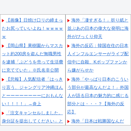
【画像】日焼け口リの締まっ
海外「凄すぎる！」折り紙と
たお尻っていいよね！ｗｗｗｗ
並ぶあの日本の偉大な発明に海
ｗ
外がびっくり仰天
【岡山県】果樹園からマスカ
海外の反応：韓国在住の日本
ット約200房を盗んだ無職男性
人インフルエンサーがライブ配
を逮捕「ぶどうを売って生活費
信中に自殺、Kポップファンか
に充てていた」※氏名非公開
ら嫌がらせか
【悲報】人気配信者「はっき
海外「やっぱり日本のこうい
り言う、ジャングリア沖縄ほん
う部分が最高なんだよ！」外国
とーーーーーーーーにおもんな
人が語る日本の魅力的に感じる
い！！！！」→炎上
部分とは・・・？【海外の反
応】
「注文キャンセルしました。
身分証を提出してください」と
海外「日本は戦勝国なんだ
Amazonから突然のメール、怪
よ」 戦後の日本人の特別な生