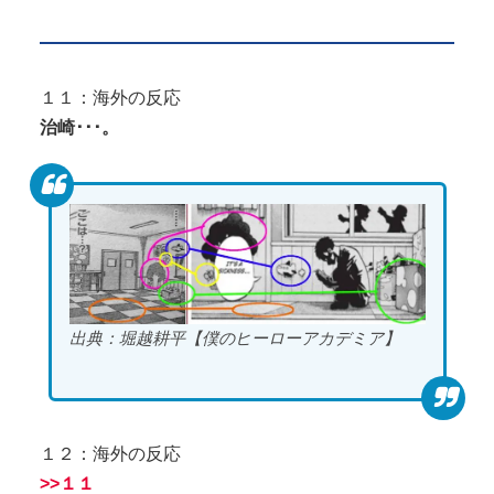
１１：海外の反応
治崎･･･。
出典：堀越耕平【僕のヒーローアカデミア】
１２：海外の反応
>>１１