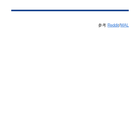
参考
Reddit
/
MAL