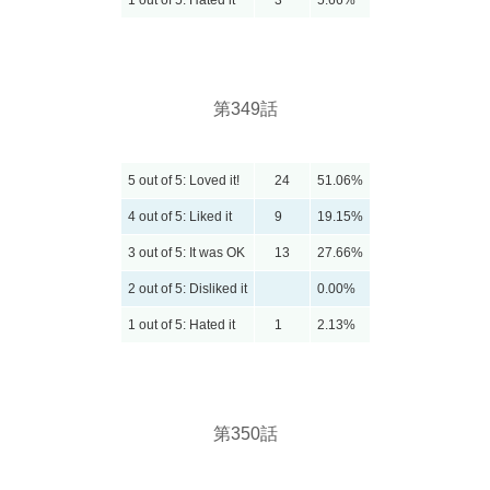
1 out of 5: Hated it
3
5.66%
第349話
5 out of 5: Loved it!
24
51.06%
4 out of 5: Liked it
9
19.15%
3 out of 5: It was OK
13
27.66%
2 out of 5: Disliked it
0.00%
1 out of 5: Hated it
1
2.13%
第350話