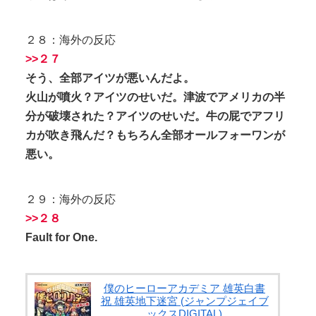
２８：海外の反応
>>２７
そう、全部アイツが悪いんだよ。
火山が噴火？アイツのせいだ。津波でアメリカの半
分が破壊された？アイツのせいだ。牛の屁でアフリ
カが吹き飛んだ？もちろん全部オールフォーワンが
悪い。
２９：海外の反応
>>２８
Fault for One.
僕のヒーローアカデミア 雄英白書
祝 雄英地下迷宮 (ジャンプジェイブ
ックスDIGITAL)