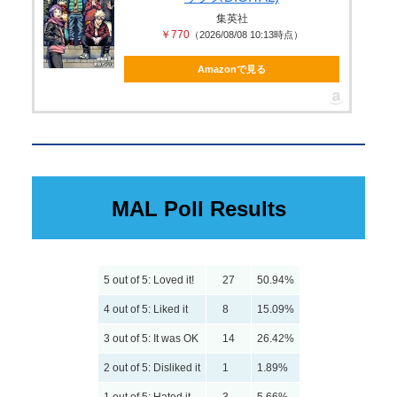
集英社
￥770
（2026/08/08 10:13時点）
Amazonで見る
MAL Poll Results
5 out of 5: Loved it!
27
50.94%
4 out of 5: Liked it
8
15.09%
3 out of 5: It was OK
14
26.42%
2 out of 5: Disliked it
1
1.89%