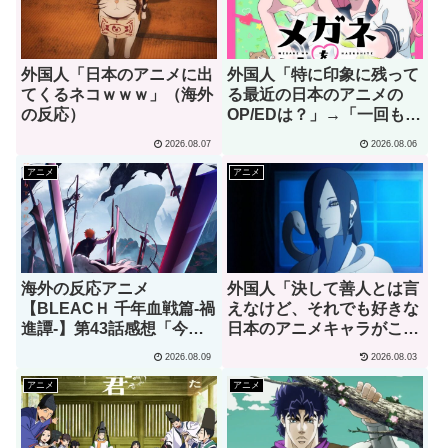
外国人「日本のアニメに出
外国人「特に印象に残って
てくるネコｗｗｗ」（海外
る最近の日本のアニメの
の反応）
OP/EDは？」→「一回も飛
ばしたことないわ」（海外
2026.08.07
2026.08.06
の反応）
アニメ
アニメ
海外の反応アニメ
外国人「決して善人とは言
【BLEACＨ 千年血戦篇-禍
えなけど、それでも好きな
進譚-】第43話感想「今後
日本のアニメキャラがこち
一切の織姫に対する誹謗中
ら」→「願いを叶えてくれ
2026.08.09
2026.08.03
傷を私は拒絶する！」
るし、魔法の力もくれ
る！」（海外の反応）
アニメ
アニメ