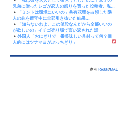
「私は彼を大人として扱おうとしたのに」双子の
兄弟に贈ったレゴが恋人の怒りを買った投稿者、私...
「ミントは環境にいいの」共有花壇を占領した隣
人の株を留守中に全部引き抜いた結果…
「知らないわよ、この値段なんだから全部いいの
が欲しいの」イチゴ売り場で言い返された話
外国人「おにぎりで一番美味しい具材って何？個
人的にはツナマヨがぶっちぎり」
参考
Reddit
/
MAL