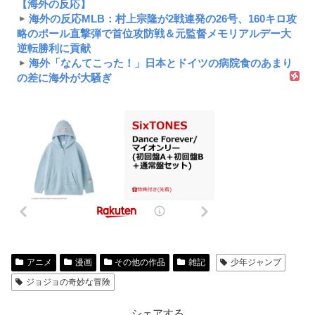
【海外の反応】
海外の反応MLB：村上宗隆が2戦連発の26号、160キロ攻
略のポール直撃弾で首位攻防戦＆元監督メモリアルデー大
逆転勝利に貢献
海外「なんてこった！」日本とドイツの病院食のあまり
の差に海外が大騒ぎ
アニメ
漫画
その他の作品
雑記
少年ジャンプ
ジョジョの奇妙な冒険
シェアする