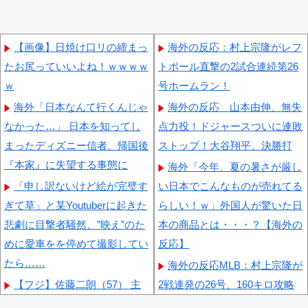
【画像】日焼け口リの締まっ
海外の反応：村上宗隆がレフ
たお尻っていいよね！ｗｗｗｗ
トポール直撃の2試合連続第26
ｗ
号ホームラン！
海外「日本なんて行くんじゃ
海外の反応 山本由伸、無失
なかった…」 日本を知ってし
点力投！ドジャースついに連敗
まったディズニー信者、帰国後
ストップ！大谷翔平、決勝打
『本家』に失望する事態に
海外「今年、夏の暑さが厳し
「申し訳ないけど絵が完璧す
い日本でこんなものが売れてる
ぎて草」と某Youtuberに起きた
らしい！ｗ」外国人が驚いた日
悲劇に目撃者騒然、”映え”のた
本の商品とは・・・？【海外の
めに愛車をを停めて撮影してい
反応】
たら……
海外の反応MLB：村上宗隆が
【フジ】佐藤二朗（57） 主
2戦連発の26号、160キロ攻略
演予定だった映画『踊る大捜査
のポール直撃弾で首位攻防戦＆