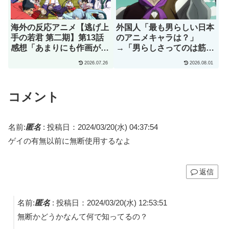
海外の反応アニメ【逃げ上
外国人「最も男らしい日本
手の若君 第二期】第13話
のアニメキャラは？」
感想「あまりにも作画が良
→「男らしさってのは筋肉
すぎて実写かと思っちゃっ
じゃない」（海外の反応）
2026.07.26
2026.08.01
たよ」
コメント
名前:
匿名
:
投稿日：2024/03/20(水) 04:37:54
ゲイの有無以前に無断使用するなよ
返信
名前:
匿名
:
投稿日：2024/03/20(水) 12:53:51
無断かどうかなんて何で知ってるの？