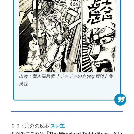
出典：荒木飛呂彦【ジョジョの奇妙な冒険】集
英社
２９：海外の反応
スレ主
ちなみにこれは「The Miracle of Teddy Bear」とい