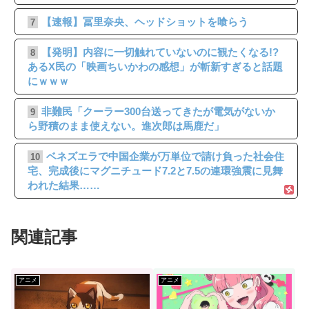
【速報】冨里奈央、ヘッドショットを喰らう
7
【発明】内容に一切触れていないのに観たくなる!?
8
あるX民の「映画ちいかわの感想」が斬新すぎると話題
にｗｗｗ
非難民「クーラー300台送ってきたが電気がないか
9
ら野積のまま使えない。進次郎は馬鹿だ」
ベネズエラで中国企業が万単位で請け負った社会住
10
宅、完成後にマグニチュード7.2と7.5の連環強震に見舞
われた結果……
関連記事
アニメ
アニメ