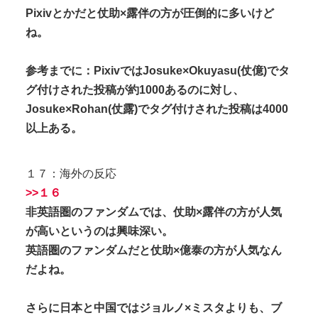
Pixivとかだと仗助×露伴の方が圧倒的に多いけど
ね。
参考までに：PixivではJosuke×Okuyasu(仗億)でタ
グ付けされた投稿が約1000あるのに対し、
Josuke×Rohan(仗露)でタグ付けされた投稿は4000
以上ある。
１７：海外の反応
>>１６
非英語圏のファンダムでは、仗助×露伴の方が人気
が高いというのは興味深い。
英語圏のファンダムだと仗助×億泰の方が人気なん
だよね。
さらに日本と中国ではジョルノ×ミスタよりも、ブ