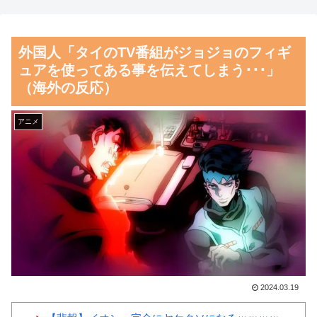
線』スピンオフ作品の撮影中止
元監督メモリアルデー逆転勝利
が正式に決定
に貢献
外国人「タイのTV番組がジョジョのフィギ
【悲報】韓国、ロシアウクラ
海外「なんてこった！」日本
ュアを使ってある事を伝えてしまう･･･」
イナ戦争に参戦へ！！！
とドイツの病院食のあまりの差
（海外の反応）
に海外が大騒ぎ
【朗報】齋藤飛鳥、前屈みで
完全に見えてる動画が拡散され
韓国人「日本夏の甲子園で意
アニメ
てしまう…
外に今年から初めて許可された
事」
磁気嵐、地球由来のイオンが
主導…JAXAの衛星「あらせ」
韓国人「韓国人が日本旅行で
が観測！
一番美味しいと感じた日本料理
がこちらです‥」→「極上の旨
舌を絡ませて、唾液交換して
味が詰まっていた」
── ちゅっちゅしながらの濃厚
エッ画像♪
韓国人「日本の村上宗隆、
100マイルのシンカーを逆方向
海外「日本よ、お前がナンバ
2024.03.19
に・・・2戦連発の26号ソロホ
ーワンだ」 熊本地震直後の日