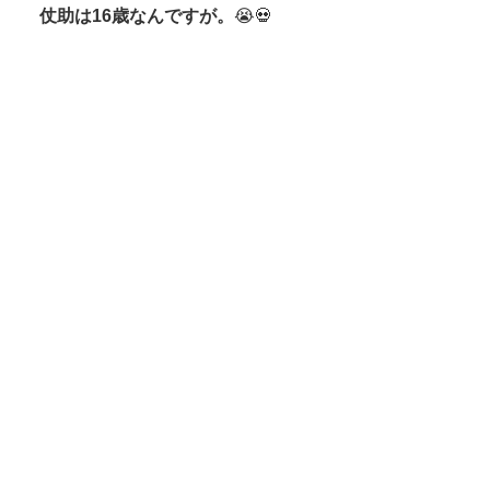
仗助は16歳なんですが。
😭💀