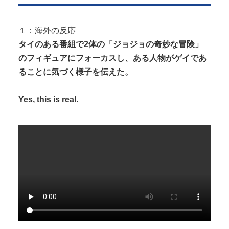
【速報】 熊本県知事「報道に強い不満・苦情が寄せ
られている」→TBSの報道特集が...
１：海外の反応
タイのある番組で2体の「ジョジョの奇妙な冒険」
のフィギュアにフォーカスし、ある人物がゲイであ
ることに気づく様子を伝えた。
Powered by livedoor 相互RSS
Yes, this is real.