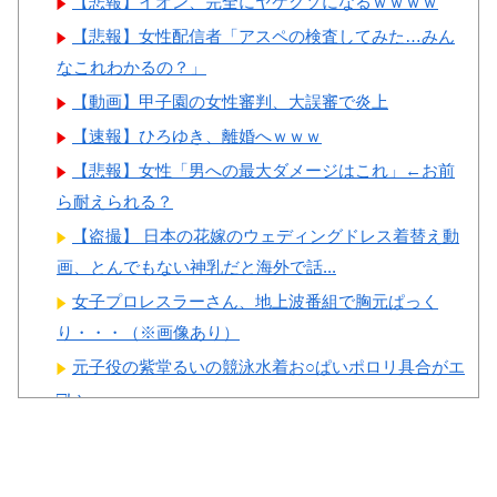
【悲報】イオン、完全にヤケクソになるｗｗｗｗ
ームラン」→「羨ましすぎる
本の対応のスピードに世界が衝
【悲報】女性配信者「アスペの検査してみた…みん
韓国はこんな打者がいなのか」
撃
なこれわかるの？」
「アジア打者GOAT」【MLB】
【画像】顔100点、体30点の
【動画】甲子園の女性審判、大誤審で炎上
韓国人「日本がJリーグ開幕
女ｗｗｗ
戦で記録した歴代最多観客数が
【速報】ひろゆき、離婚へｗｗｗ
こちら…」→「Kリーグとは次
【悲報】女性「男への最大ダメージはこれ」←お前
元が違う…（ﾌﾞﾙﾌﾞﾙ」＝韓国
ら耐えられる？
の反応
Powered by livedoor 相互RSS
【盗撮】 日本の花嫁のウェディングドレス着替え動
韓国人「日本の甲子園で美人
画、とんでもない神乳だと海外で話...
すぎる女子高校生マネージャー
女子プロレスラーさん、地上波番組で胸元ぱっく
が見つかり話題に！」→「青春
り・・・（※画像あり）
のワンシーンみたい‥」
元子役の紫堂るいの競泳水着お○ぱいポロリ具合がエ
□い
【ガチ】 幼稚園の20代美女先生、園児のパパとの浮
気セ○クス動画が流出して終わる
Powered by livedoor 相互RSS