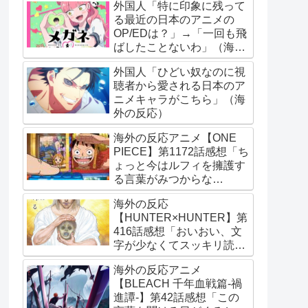
外国人「特に印象に残って
る最近の日本のアニメの
OP/EDは？」→「一回も飛
ばしたことないわ」（海外
の反応）
外国人「ひどい奴なのに視
聴者から愛される日本のア
ニメキャラがこちら」（海
外の反応）
海外の反応アニメ【ONE
PIECE】第1172話感想「ち
ょっと今はルフィを擁護す
る言葉がみつからな
い･･･」
海外の反応
【HUNTER×HUNTER】第
416話感想「おいおい、文
字が少なくてスッキリ読め
るぞ！！」
海外の反応アニメ
【BLEACH 千年血戦篇-禍
進譚-】第42話感想「この