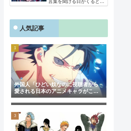
言葉を聞ける日がくると
は･･･夢みたいだ」
人気記事
外国人「ひどい奴なのに視聴者から
愛される日本のアニメキャラがこち
外国人「日本のアニメを見て初めて
ら」（海外の反応）
泣いた作品は？」→「2000年代の3大
泣けるアニメ」（海外の反応）