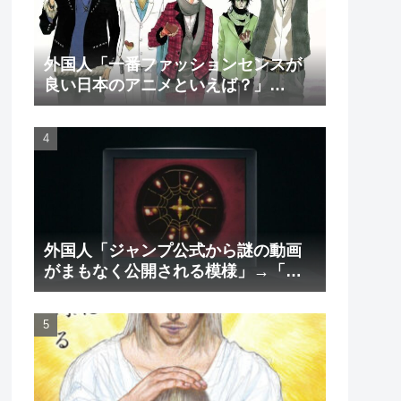
外国人「一番ファッションセンスが
良い日本のアニメといえば？」
→「一択でしょ」（海外の反応）
外国人「ジャンプ公式から謎の動画
がまもなく公開される模様」→「ま
さか本当にくるのか？！」（海外の
反応）