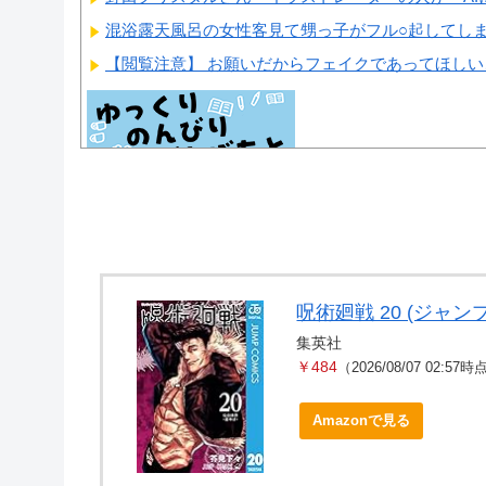
混浴露天風呂の女性客見て甥っ子がフル○起してしまう事
【閲覧注意】 お願いだからフェイクであってほし
Powered by livedoor 相互RSS
呪術廻戦 20 (ジャンプ
集英社
￥484
（2026/08/07 02:57
Amazonで見る