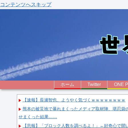
コンテンツへスキップ
ホーム
Twitter
ONE P
【速報】長瀬智也、ようやく気づくｗｗｗｗｗｗｗｗ
熊本の被災地で暴れまくったメディア取材陣、堪忍袋
せまくった結果……
【悲報】「ブロック人数を調べるよ！」←好奇心で開