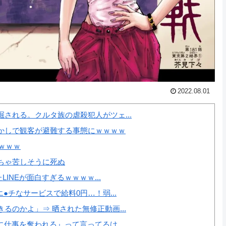
2022.08.01
される。クルタ族の虐殺犯人がツェ...
かしで観客が避難する事態にｗｗｗｗ
ｗｗｗｗ
ちゃ苦しそうに死ぬ
INEが面白すぎるｗｗｗｗ...
●チなサービスで給料0円…！弱...
のかよ」⇒ 晒された無修正動画...
仕事を奪われる』って言ってるけ...