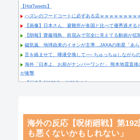
【HotTweets】
ハズレのフードコートに必ずある店ｗｗｗｗｗｗｗｗ
【画像】日本さん、避難所が各国と比べて優秀過ぎる
【朗報】齋藤飛鳥、前屈みで完全に見えてる動画が拡
磁気嵐、地球由来のイオンが主導…JAXAの衛星「あ
舌を絡ませて、唾液交換して── ちゅっちゅしながら
海外「日本よ、お前がナンバーワンだ」 熊本地震直後
が衝撃
【画像】顔100点、体30点の女ｗｗｗ
Powered by livedoor 相互RSS
海外の反応【呪術廻戦】第19
も悪くないかもしれない」