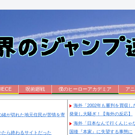
IECE
呪術廻戦
僕のヒーローアカデミア
ア
海外「2002年も審判を買収
発覚し大騒ぎ！【海外の反応】
の緒が切れた地元住民が苦情を寄
海外「日本なんて行くんじゃ
国後『本家』に失望する事態に
いたら終わるサイトだった