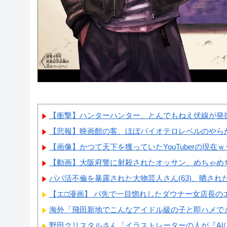
【衝撃】ハンターハンター、とんでもねえ伏線が発掘
【悲報】映画館の客、ほぼバイオテロレベルのやら
【画像】かつて天下を獲っていたYouTuberの現在
【動画】大阪府警に射殺されたオッサン、めちゃめ
パパ活不倫を暴露された大物芸人さん(63)、晒されたL
【エ□漫画】 バ先で一目惚れしたダウナー女店長のエ
海外「飛田新地でこんなアイドル級の子と即ハメできる
野田クリスタルさん「イラストレーターの人が『AIに