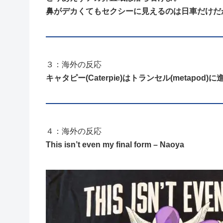
鼻がデカくてもセクシーに見えるのは日車だけだ
３：海外の反応
キャタピー(Caterpie)はトランセル(metapod)
４：海外の反応
This isn’t even my final form – Naoya