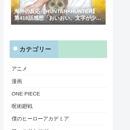
海外の反応【HUNTER×HUNTER】
第416話感想「おいおい、文字が少な
くてスッキリ読めるぞ！！」
カテゴリー
アニメ
漫画
ONE PIECE
呪術廻戦
僕のヒーローアカデミア