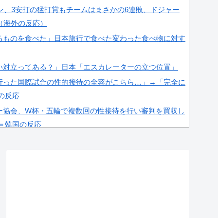
ラン、3安打の猛打賞もチームはまさかの6連敗、ドジャー
（海外の反応）
るものを食べた」日本旅行で食べた変わった食べ物に対す
い対立ってある？」日本「エスカレーターの立つ位置」
行った国際試合の性的接待の全容がこちら…」→「完全に
国の反応
ー協会、W杯・五輪で複数回の性接待を行い審判を買収し
」＝韓国の反応
肘をついてはいけない？日本の食事マナーが想像以上に厳
これが日本の食事マナーか？‥」
杯予選で外国人審判に性接待したことが発覚！」
全に定着！ブームを超えて一つのジャンルとして日本人全
ﾙ」＝韓国の反応