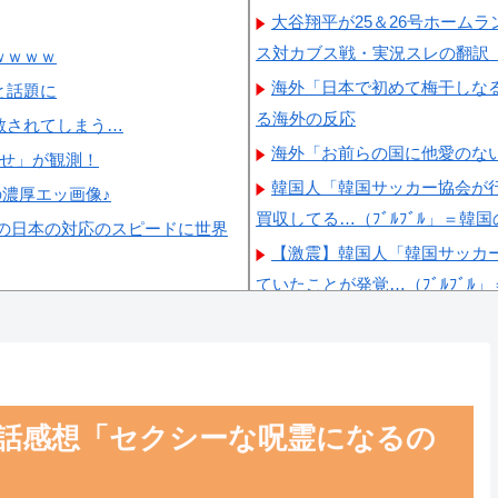
大谷翔平が25＆26号ホーム
ス対カブス戦・実況スレの翻訳
ｗｗｗｗ
海外「日本で初めて梅干しな
と話題に
る海外の反応
散されてしまう…
海外「お前らの国に他愛のな
らせ」が観測！
韓国人「韓国サッカー協会が
の濃厚エッ画像♪
買収してる…（ﾌﾞﾙﾌﾞﾙ」＝韓
の日本の対応のスピードに世界
【激震】韓国人「韓国サッカ
ていたことが発覚…（ﾌﾞﾙﾌﾞﾙ
韓国人「日本ではテーブルに
格すぎて韓国人が衝撃！」→「
韓国人「韓国サッカー協会W
韓国人「日本が韓国文学が完
2話感想「セクシーな呪霊になるの
員に愛されてる模様…（ﾌﾞﾙﾌﾞ