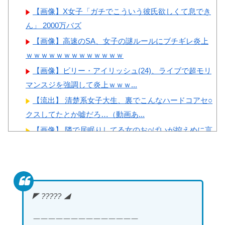
Powered by livedoor 相互RSS
【画像】X女子「ガチでこういう彼氏欲しくて息でき
ん」 2000万バズ
【画像】高速のSA、女子の謎ルールにブチギレ炎上
ｗｗｗｗｗｗｗｗｗｗｗｗｗ
【画像】ビリー・アイリッシュ(24)、ライブで超モリ
マンスジを強調して炎上ｗｗｗ...
【流出】 清楚系女子大生、裏でこんなハードコアセ○
クスしてたとか嘘だろ…（動画あ...
【画像】 隣で居眠りしてる女のお○ぱいが控えめに言
ってデカいｗｗｗ
秋元真夏、ノーブラノーパンを披露ｗｗタオル1枚で
隠す姿がほぼA●女優・・
【ガチ映像】 大学のヌードデッサンの授業で高額モ
◤ ????? ◢
デルに依頼したら○○○が凄すぎた...
（ ´_ゝ`）中道幹事長、食料品消費税2年間1%の閣議
￣￣￣￣￣￣￣￣￣￣￣￣￣￣