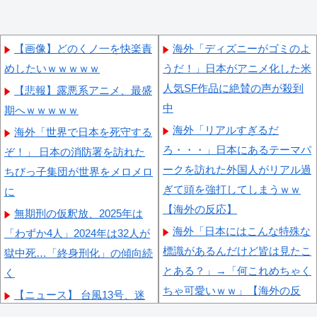
【画像】どのくノ一を快楽責
海外「ディズニーがゴミのよ
めしたいｗｗｗｗｗ
うだ！」日本がアニメ化した米
人気SF作品に絶賛の声が殺到
【悲報】露悪系アニメ、最盛
中
期へｗｗｗｗｗ
海外「リアルすぎるだ
海外「世界で日本を死守する
ろ・・・」日本にあるテーマパ
ぞ！」 日本の消防署を訪れた
ークを訪れた外国人がリアル過
ちびっ子集団が世界をメロメロ
ぎて頭を強打してしまうｗｗ
に
【海外の反応】
無期刑の仮釈放、2025年は
海外「日本にはこんな特殊な
「わずか4人」2024年は32人が
標識があるんだけど皆は見たこ
獄中死…「終身刑化」の傾向続
とある？」→「何これめちゃく
く
ちゃ可愛いｗｗ」【海外の反
【ニュース】 台風13号、迷
応】
走・・・