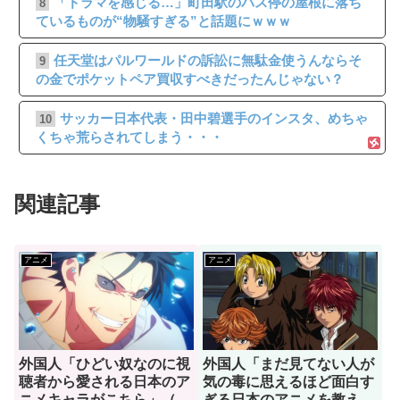
「ドラマを感じる…」町田駅のバス停の屋根に落ち
8
ているものが“物騒すぎる”と話題にｗｗｗ
任天堂はパルワールドの訴訟に無駄金使うんならそ
9
の金でポケットペア買収すべきだったんじゃない？
サッカー日本代表・田中碧選手のインスタ、めちゃ
10
くちゃ荒らされてしまう・・・
関連記事
アニメ
アニメ
外国人「ひどい奴なのに視
外国人「まだ見てない人が
聴者から愛される日本のア
気の毒に思えるほど面白す
ニメキャラがこちら」（海
ぎる日本のアニメを教え