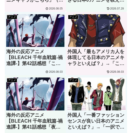
外の反応）
て」→「究極の夏アニメで
2026.08.05
2026.07.29
あるコレ」（海外の反応）
アニメ
アニメ
海外の反応アニメ
外国人「最もアメリカ人を
【BLEACH 千年血戦篇-禍
体現してる日本のアニメキ
進譚-】第42話感想「この
ャラといえば？」→「これ
言葉を聞ける日がくると
以上アメリカらしいキャラ
2026.08.03
2026.08.03
は･･･夢みたいだ」
なんて存在しない！」（海
外の反応）
アニメ
アニメ
海外の反応アニメ
外国人「一番ファッション
【BLEACH 千年血戦篇-禍
センスが良い日本のアニメ
進譚-】第41話感想「夜一
といえば？」→「一択でし
は全てのアニメの中で最も
ょ」（海外の反応）