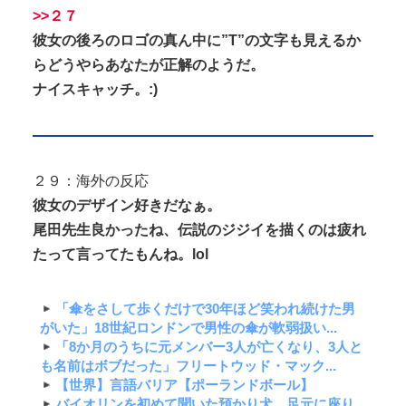
>>２７
彼女の後ろのロゴの真ん中に”T”の文字も見えるか
らどうやらあなたが正解のようだ。
ナイスキャッチ。:)
２９：海外の反応
彼女のデザイン好きだなぁ。
尾田先生良かったね、伝説のジジイを描くのは疲れ
たって言ってたもんね。lol
「傘をさして歩くだけで30年ほど笑われ続けた男
がいた」18世紀ロンドンで男性の傘が軟弱扱い...
「8か月のうちに元メンバー3人が亡くなり、3人と
も名前はボブだった」フリートウッド・マック...
【世界】言語バリア【ポーランドボール】
バイオリンを初めて聞いた預かり犬、足元に座り