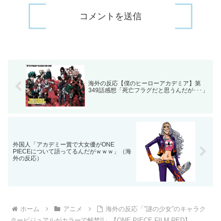
海外の反応【僕のヒーローアカデミア】第
349話感想「死亡フラグだと思うんだが･･･」
外国人「アカデミー賞で大女優がONE
PIECEについて語ってるんだがｗｗｗ」（海
外の反応）
ホーム
アニメ
海外の反応「”謎の少女”のキャラク
タービジュアルがカラーで解禁!!」【ONE PIECE FILM RED】