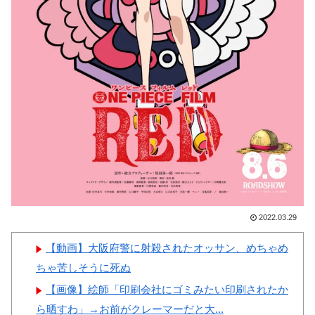
落で失ったとんでもない規模の
国民年金の金額がこちら…」
→「韓国の未来が…（ﾌﾞﾙﾌﾞ
ﾙ」＝韓国の反応
Powered by livedoor 相互RSS
韓国人「日本には韓国みたい
なドラッグストアがないので韓
国が羨ましくて羨ましくて仕方
がないんだそうです」
中国人「サッカー日本代表、
9月の親善試合の相手が確
定！」 中国人「今までは実質
2022.03.29
的に全て引き分け」「野球のリ
ベンジ戦」
【動画】大阪府警に射殺されたオッサン、めちゃめ
ちゃ苦しそうに死ぬ
【画像】絵師「印刷会社にゴミみたい印刷されたか
ら晒すわ」→お前がクレーマーだと大...