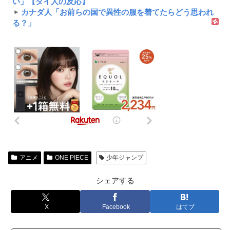
い」【タイ人の反応】
カナダ人「お前らの国で異性の服を着てたらどう思われ
る？」
アニメ
ONE PIECE
少年ジャンプ
シェアする
X
Facebook
はてブ