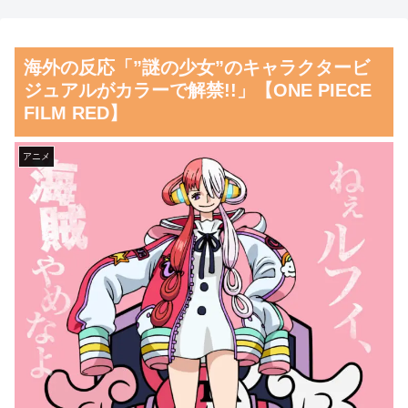
日本で婚活する韓国人男性が
【朗報】齋藤飛鳥、前屈みで
急増「日本の女性は優しい」
完全に見えてる動画が拡散され
海外の反応「”謎の少女”のキャラクタービ
【タイ人の反応】
てしまう…
ジュアルがカラーで解禁!!」【ONE PIECE
カナダ人「お前らの国で異性
磁気嵐、地球由来のイオンが
FILM RED】
の服を着てたらどう思われ
主導…JAXAの衛星「あらせ」
る？」
が観測！
アニメ
韓国人「韓国サッカー協会W
舌を絡ませて、唾液交換して
杯予選で外国人審判に性接待し
── ちゅっちゅしながらの濃厚
たことが発覚！」
エッ画像♪
韓国人「日本が韓国文学が完
海外「日本よ、お前がナンバ
全に定着！ブームを超えて一つ
ーワンだ」 熊本地震直後の日
のジャンルとして日本人全員に
本の対応のスピードに世界が衝
愛されてる模様…（ﾌﾞﾙﾌﾞﾙ」
撃
＝韓国の反応
【画像】顔100点、体30点の
韓国人「韓国が韓国株式の暴
女ｗｗｗ