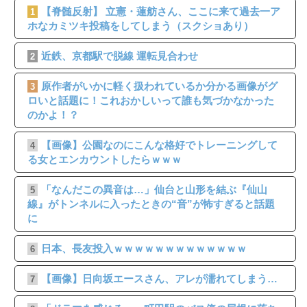
【脊髄反射】 立憲・蓮舫さん、ここに来て過去一ア
1
ホなカミツキ投稿をしてしまう（スクショあり）
近鉄、京都駅で脱線 運転見合わせ
2
原作者がいかに軽く扱われているか分かる画像がグ
3
ロいと話題に！これおかしいって誰も気づかなかった
のかよ！？
【画像】公園なのにこんな格好でトレーニングして
4
る女とエンカウントしたらｗｗｗ
「なんだこの異音は…」仙台と山形を結ぶ『仙山
5
線』がトンネルに入ったときの“音”が怖すぎると話題
に
日本、長友投入ｗｗｗｗｗｗｗｗｗｗｗｗｗ
6
【画像】日向坂エースさん、アレが濡れてしまう…
7