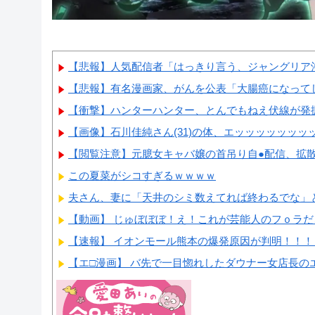
【悲報】人気配信者「はっきり言う、ジャングリア沖
【悲報】有名漫画家、がんを公表「大腸癌になってし
【衝撃】ハンターハンター、とんでもねえ伏線が発掘
【画像】石川佳純さん(31)の体、エッッッッッッ
【閲覧注意】元臆女キャバ嬢の首吊り自●配信、拡
この夏菜がシコすぎるｗｗｗｗ
夫さん、妻に「天井のシミ数えてれば終わるでな」と押
【動画】 じゅぼぼぼ！え！これが芸能人のフｏラだ、
【速報】 イオンモール熊本の爆発原因が判明！！！
【エ□漫画】 バ先で一目惚れしたダウナー女店長のエ