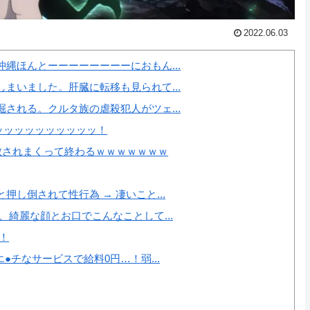
2022.06.03
縄ほんとーーーーーーーーにおもん...
まいました。肝臓に転移も見られて...
される。クルタ族の虐殺犯人がツェ...
ッッッッッッッッッッッ！
散されまくって終わるｗｗｗｗｗｗｗ
し倒されて性行為 → 凄いこと...
綺麗な顔とお口でこんなことして...
！
●チなサービスで給料0円…！弱...