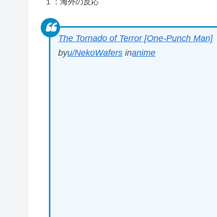
１：海外の反応
The Tornado of Terror [One-Punch Man]
by
u/NekoWafers
in
anime