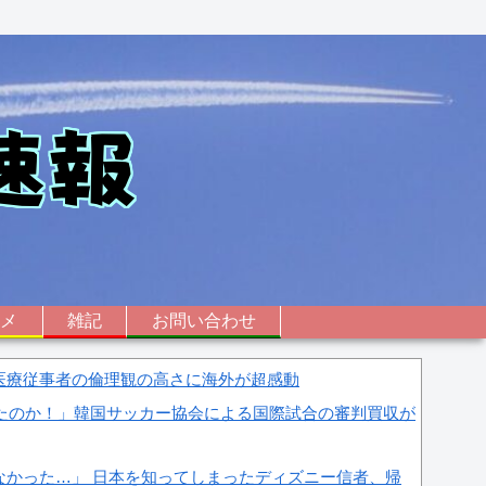
ニメ
雑記
お問い合わせ
医療従事者の倫理観の高さに海外が超感動
したのか！」韓国サッカー協会による国際試合の審判買収が
なかった…」 日本を知ってしまったディズニー信者、帰