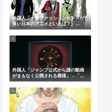
外国人「一番ファッションセンスが
良い日本のアニメといえば？」
→「一択でしょ」（海外の反応）
外国人「ジャンプ公式から謎の動画
がまもなく公開される模様」→「ま
さか本当にくるのか？！」（海外の
反応）