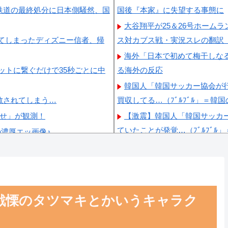
鉄道の最終処分に日本側騒然、国
国後『本家』に失望する事態に
大谷翔平が25＆26号ホーム
てしまったディズニー信者、帰
ス対カブス戦・実況スレの翻訳
海外「日本で初めて梅干しな
ットに繋ぐだけで35秒ごとに中
る海外の反応
韓国人「韓国サッカー協会が
散されてしまう…
買収してる…（ﾌﾞﾙﾌﾞﾙ」＝韓
らせ」が観測！
【激震】韓国人「韓国サッカ
ていたことが発覚…（ﾌﾞﾙﾌﾞﾙ
の濃厚エッ画像♪
韓国人「日本ではテーブルに
の日本の対応のスピードに世界
格すぎて韓国人が衝撃！」→「
韓国人「韓国サッカー協会W
韓国人「日本が韓国文学が完
戦慄のタツマキとかいうキャラク
員に愛されてる模様…（ﾌﾞﾙﾌﾞ