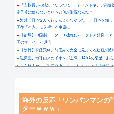
「安物買いの銭失いだったねぇ」とインドネシア高速
家予算は使わないというと何が財源なんだ？
海外「日本なんて行くんじゃなかった…」 日本を知っ
国後『本家』に失望する事態に
【衝撃】中国製ルーター20機種にバックドア発見！ ネ
国のサーバーと通信
【朗報】齋藤飛鳥、前屈みで完全に見えてる動画が拡
磁気嵐、地球由来のイオンが主導…JAXAの衛星「あ
舌を絡ませて、唾液交換して── ちゅっちゅしながら
海外「日本よ、お前がナンバーワンだ」 熊本地震直後
が衝撃
【画像】顔100点、体30点の女ｗｗｗ
海外の反応「ワンパンマンの
ターｗｗｗ」