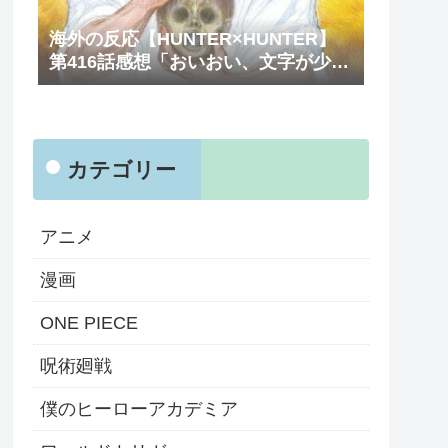
海外の反応【HUNTER×HUNTER】
第416話感想「おいおい、文字が少な
くてスッキリ読めるぞ！！」
カテゴリー
アニメ
漫画
ONE PIECE
呪術廻戦
僕のヒーローアカデミア