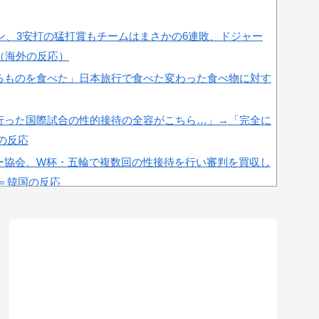
ラン、3安打の猛打賞もチームはまさかの6連敗、ドジャー
（海外の反応）
るものを食べた」日本旅行で食べた変わった食べ物に対す
行った国際試合の性的接待の全容がこちら…」→「完全に
国の反応
ー協会、W杯・五輪で複数回の性接待を行い審判を買収し
」＝韓国の反応
肘をついてはいけない？日本の食事マナーが想像以上に厳
これが日本の食事マナーか？‥」
杯予選で外国人審判に性接待したことが発覚！」
全に定着！ブームを超えて一つのジャンルとして日本人全
ﾙ」＝韓国の反応