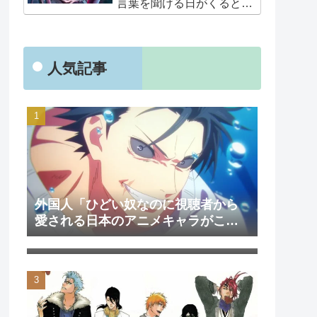
言葉を聞ける日がくると
は･･･夢みたいだ」
人気記事
外国人「ひどい奴なのに視聴者から
愛される日本のアニメキャラがこち
外国人「日本のアニメを見て初めて
ら」（海外の反応）
泣いた作品は？」→「2000年代の3大
泣けるアニメ」（海外の反応）