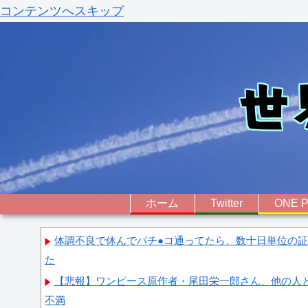
コンテンツへスキップ
ホーム
Twitter
ONE P
体調不良で休んでパチ●コ通ってたら、数十日単位の
た
【悲報】ワンピース原作者・尾田栄一郎さん、他の人
不満