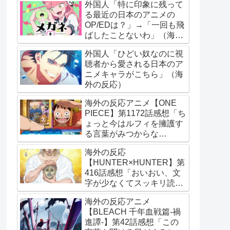
外国人「特に印象に残って
る最近の日本のアニメの
OP/EDは？」→「一回も飛
ばしたことないわ」（海外
の反応）
外国人「ひどい奴なのに視
聴者から愛される日本のア
ニメキャラがこちら」（海
外の反応）
海外の反応アニメ【ONE
PIECE】第1172話感想「ち
ょっと今はルフィを擁護す
る言葉がみつからな
い･･･」
海外の反応
【HUNTER×HUNTER】第
416話感想「おいおい、文
字が少なくてスッキリ読め
るぞ！！」
海外の反応アニメ
【BLEACH 千年血戦篇-禍
進譚-】第42話感想「この