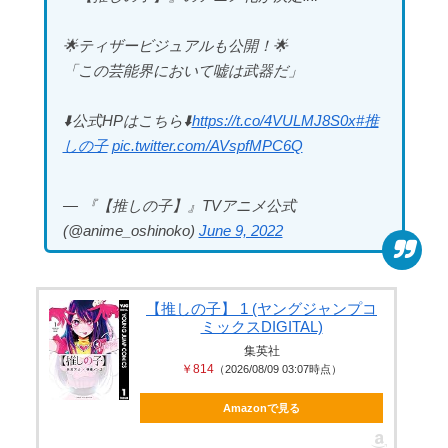
🌟ティザービジュアルも公開！🌟
「この芸能界において嘘は武器だ」
Powered by livedoor 相互RSS
⬇️公式HPはこちら⬇️
https://t.co/4VULMJ8S0x
#推
しの子
pic.twitter.com/AVspfMPC6Q
— 『【推しの子】』TVアニメ公式
(@anime_oshinoko)
June 9, 2022
【推しの子】 1 (ヤングジャンプコ
ミックスDIGITAL)
集英社
￥814
（2026/08/09 03:07時点）
Amazonで見る