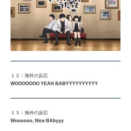
１２：海外の反応
WOOOOOOO YEAH BABYYYYYYYYYY
１３：海外の反応
Woooooo, Nice BAbyyy