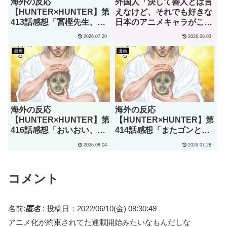
海外の反応
外国人「決して善人とは言
【HUNTER×HUNTER】第
えなけど、それでも好きな
413話感想「冨樫先生、あ
日本のアニメキャラがこち
なたこそが本物の天才で
ら」→「願いを叶えてくれ
2026.07.20
2026.08.03
す」
るし、魔法の力もくれ
る！」（海外の反応）
漫画
漫画
海外の反応
海外の反応
【HUNTER×HUNTER】第
【HUNTER×HUNTER】第
416話感想「おいおい、文
414話感想「またゴンとキ
字が少なくてスッキリ読め
ルアを見られるなんて･･･
2026.08.04
2026.07.28
るぞ！！」
こんな日がくるのをずっと
待ってた」
コメント
名前:
匿名
:
投稿日：2022/06/10(金) 08:30:49
アニメ化が約束されてた連載開始みたいなもんだしな