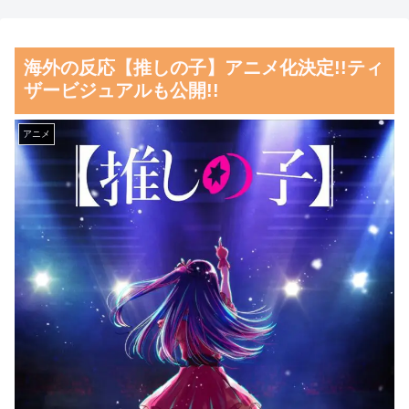
料理の直訳を知ってしまっ
ン王子が日本人女性とデート
た…」
か？
海外の反応【推しの子】アニメ化決定!!ティ
海外「日本の甲子園で飛び出
【朗報】齋藤飛鳥、前屈みで
ザービジュアルも公開!!
した高校生とは思えないハイレ
完全に見えてる動画が拡散され
ベルなプレーがこちら」 海外
てしまう…
アニメ
の反応
磁気嵐、地球由来のイオンが
韓国人「韓国人が日本のラー
主導…JAXAの衛星「あらせ」
メンについて勘違いしているこ
が観測！
とがこちら…」→「え
舌を絡ませて、唾液交換して
っ？？？？？？？？？？」＝韓
── ちゅっちゅしながらの濃厚
国の反応
エッ画像♪
韓国人「織田信長の安土城の
海外「日本よ、お前がナンバ
復元図と建築技術の高さに韓国
ーワンだ」 熊本地震直後の日
人が衝撃！」→「当時の技術力
本の対応のスピードに世界が衝
に言葉を失う‥」
撃