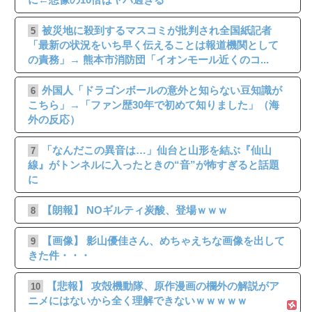
被災地に殺到するマスコミが批判され全国紙記者
5
「最新の状況をいち早く伝えることは報道機関として
の責務」→ 熊本市消防団「イオンモール近くのコ...
外国人「ドラゴンボールの意外と知らない豆知識が
6
こちら」→「ファン歴30年で初めて知りました」（海
外の反応）
「なんだこの異音は…」仙台と山形を結ぶ『仙山
7
線』がトンネルに入ったときの“音”が怖すぎると話題
に
【朗報】 NOギルティ炭酸、登場ｗｗｗ
8
【画像】 影山優佳さん、めちゃえちな画像を出して
9
きた件・・・
【悲報】 攻殻機動隊、原作漫画の欄外の解説がア
10
ニメにはないから全く理解できないｗｗｗｗｗ