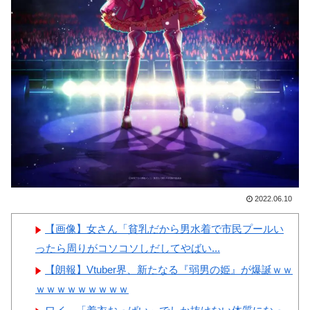
韓国人「日本の某全国チェー
【画像】顔100点、体30点の
ン店の商品写真が話題になって
女ｗｗｗ
いる理由がこちら…」→「羨ま
しい…（ﾌﾞﾙﾌﾞﾙ」＝韓国の反
応
韓国人「手術中に震度6強の
Powered by livedoor 相互RSS
地震、その時の日本の医療スタ
ッフたちの姿をご覧ください」
→「マジで鳥肌立った」「こう
いう姿は韓国も見習わないと」
「あんな状況なら日本だけでは
2022.06.10
なく韓国の医療関係者も同じよ
【画像】女さん「貧乳だから男水着で市民プールい
うに行動したはずだ」【熊本地
ったら周りがコソコソしだしてやばい...
震】
【朗報】Vtuber界、新たなる『弱男の姫』が爆誕ｗｗ
韓国人「アナログの国日本で
ｗｗｗｗｗｗｗｗｗ
高級車を買うと葬儀屋さんみた