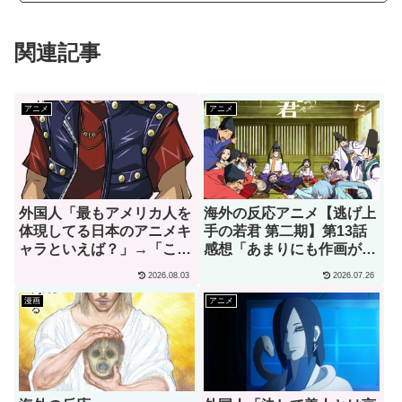
関連記事
アニメ
アニメ
外国人「最もアメリカ人を
海外の反応アニメ【逃げ上
体現してる日本のアニメキ
手の若君 第二期】第13話
ャラといえば？」→「これ
感想「あまりにも作画が良
以上アメリカらしいキャラ
すぎて実写かと思っちゃっ
2026.08.03
2026.07.26
なんて存在しない！」（海
たよ」
外の反応）
漫画
アニメ