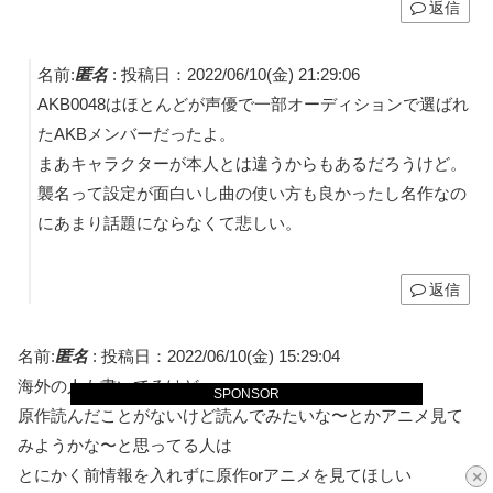
返信
名前:
匿名
:
投稿日：2022/06/10(金) 21:29:06
AKB0048はほとんどが声優で一部オーディションで選ばれ
たAKBメンバーだったよ。
まあキャラクターが本人とは違うからもあるだろうけど。
襲名って設定が面白いし曲の使い方も良かったし名作なの
にあまり話題にならなくて悲しい。
返信
名前:
匿名
:
投稿日：2022/06/10(金) 15:29:04
海外の人も書いてるけど、
SPONSOR
原作読んだことがないけど読んでみたいな〜とかアニメ見て
みようかな〜と思ってる人は
とにかく前情報を入れずに原作orアニメを見てほしい
×