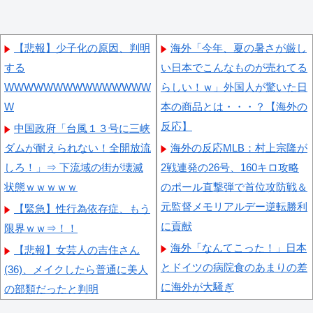
【悲報】少子化の原因、判明
海外「今年、夏の暑さが厳し
する
い日本でこんなものが売れてる
WWWWWWWWWWWWWWW
らしい！ｗ」外国人が驚いた日
W
本の商品とは・・・？【海外の
反応】
中国政府「台風１３号に三峡
ダムが耐えられない！全開放流
海外の反応MLB：村上宗隆が
しろ！」⇒ 下流域の街が壊滅
2戦連発の26号、160キロ攻略
状態ｗｗｗｗｗ
のポール直撃弾で首位攻防戦＆
元監督メモリアルデー逆転勝利
【緊急】性行為依存症、もう
に貢献
限界ｗｗ⇒！！
海外「なんてこった！」日本
【悲報】女芸人の吉住さん
とドイツの病院食のあまりの差
(36)、メイクしたら普通に美人
に海外が大騒ぎ
の部類だったと判明
外国人「親子丼という日本の
【動画】タイのティパンコー