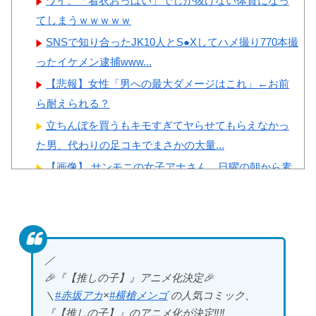
ワイ、「着衣おっばい」でしか抜けない体質になっ
いになります」
てしまうｗｗｗｗｗ
SNSで知り合ったJK10人とS●Xしてハメ撮り770本撮
ったイケメン逮捕www...
【悲報】女性「男への最大ダメージはこれ」←お前
Powered by livedoor 相互RSS
ら耐えられる？
立ちんぼを買うもキモすぎてヤらせてもらえなかっ
た男、代わりの足コキでまさかの大量...
【画像】 サンモニの女子アナさん、日曜の朝から素
材を提供してしまう
【悲報】 女さん、歩行者を轢いた挙句、道路に倒れ
てどえらいことになってしまうw ...
長身美ボディの保育士さんが女性用風俗を勢いで初
／
利用…子供に絶対見せられないメスの...
🎉『【推しの子】』アニメ化決定🎉
井上晴美、乳首ヘア○ードや濡れ場お○ぱいがエ□過ぎ
＼
#赤坂アカ
×
#横槍メンゴ
の人気コミック、
る！人生最後のラスト写真集、最...
『【推しの子】』のアニメ化が決定‼️‼️