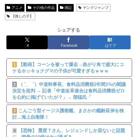
アニメ
その他の作品
雑記
ヤングジャンプ
【推しの子】
シェアする
X
Facebook
はてブ
【動画】コーンを被って爆走→曲がり角で盛大にコ
1
ケるホッキョクグマの子供が可愛すぎるｗｗｗ
（ ´_ゝ`）中道幹事長、食料品消費税2年間1%の閣議
2
決定を批判 → 記者「中道改革連合は食料品消費税ゼロ
を公約に掲げていたが？」→ 階猛氏「
こんごう型イージス護衛艦、まさかの艦齢延伸を検
3
討…海上自衛隊！
【恐怖】 震度７さん、レジェンドしか居ないと話題
4
に←想像の10倍はヤバ過ぎる