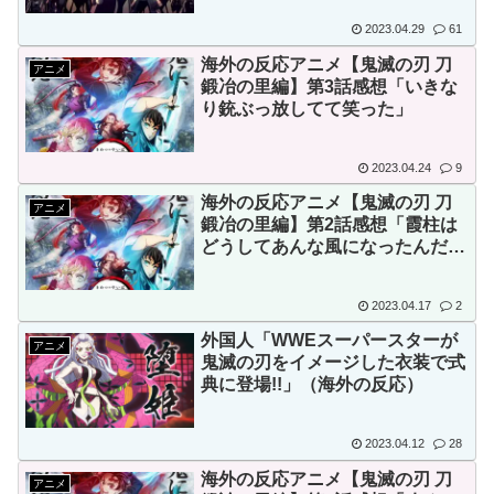
2023.04.29
61
海外の反応アニメ【鬼滅の刃 刀
アニメ
鍛冶の里編】第3話感想「いきな
り銃ぶっ放してて笑った」
2023.04.24
9
海外の反応アニメ【鬼滅の刃 刀
アニメ
鍛冶の里編】第2話感想「霞柱は
どうしてあんな風になったんだろ
う」
2023.04.17
2
外国人「WWEスーパースターが
アニメ
鬼滅の刃をイメージした衣装で式
典に登場!!」（海外の反応）
2023.04.12
28
海外の反応アニメ【鬼滅の刃 刀
アニメ