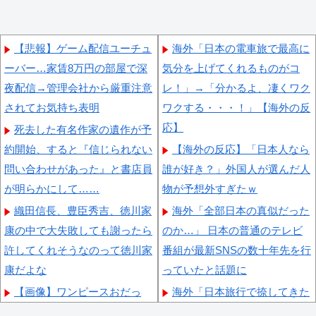
【悲報】ゲーム配信ユーチュ
海外「日本の電車旅で最高に
ーバー…家賃8万円の部屋で深
気分を上げてくれるものがコ
夜配信→管理会社から厳重注意
レ！」→「分かるよ、凄くワク
されてお気持ち表明
ワクする・・・！」【海外の反
応】
死去した有名作家の遺作が予
約開始、すると『信じられない
【海外の反応】「日本人なら
問い合わせがあった』と書店員
誰が好き？」外国人が選んだ人
が明らかにして……
物が予想外すぎたｗ
織田信長、豊臣秀吉、徳川家
海外「全部日本の真似だった
康の中で大失敗しても謝ったら
のか…」 日本の普通のテレビ
許してくれそうなのって徳川家
番組が最新SNSの数十年先を行
康だよな
っていたと話題に
【画像】ワンピースおだっ
海外「日本旅行で捺してきた
ち、ちいかわに敗北宣言「何が
スタンプをクッションカバーに