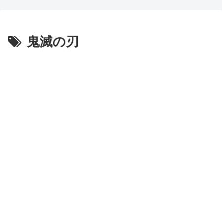
ちいかわだと思っていた」
してみた！」一風変わった日本
旅行の記念品のアイディアに対
【画像】本物の野原ひろしさ
する海外の反応
鬼滅の刃
ん、ネクタイが気持ち悪いこと
になる
日本人「世界のみんなは普段
からタコを食べてるの？」
【朗報】齋藤飛鳥、前屈みで
完全に見えてる動画が拡散され
韓国人「日本で創業100年を
てしまう…
迎えたパンケーキ屋のクオリテ
ィをご覧ください…」→「日本
磁気嵐、地球由来のイオンが
人が好きそう…（ﾌﾞﾙﾌﾞﾙ」＝
主導…JAXAの衛星「あらせ」
韓国の反応
が観測！
韓国人「本日チームをサヨナ
舌を絡ませて、唾液交換して
ラ負けさせたイ・ジョンフの守
── ちゅっちゅしながらの濃厚
備、ガチでヤバ過ぎる…」
エッ画像♪
→「のび太レベルの守備ｗｗ」
海外「日本よ、お前がナンバ
＝韓国の反応
ーワンだ」 熊本地震直後の日