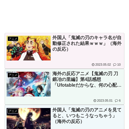
外国人「鬼滅の刃のキャラ名が自
アニメ
動修正された結果ｗｗｗ」（海外
の反応）
2023.05.02
10
海外の反応アニメ【鬼滅の刃 刀
アニメ
鍛冶の里編】第4話感想
「Ufotableだからな、何の心配も
いらない」
2023.05.01
6
外国人「鬼滅の刃のアニメを見て
アニメ
ると、いつもこうなっちゃう」
（海外の反応）