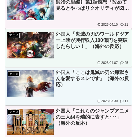
鍛冶の里編】第1話感想「改めて
見るとやっぱりクオリティが図抜
けてる」
2023.04.10
21
外国人「鬼滅の刃のワールドツア
アニメ
ー上映が興行収入100億円を突破
したらしい！」（海外の反応）
2023.04.07
25
外国人「ここは鬼滅の刃の煉獄さ
アニメ
んを愛するスレです」（海外の反
応）
2023.03.30
11
外国人「これらのジャンプアニメ
アニメ
の三人組を端的に表すと･･･」
（海外の反応）