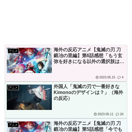
韓国人「日本の関東地方、天
本の対応のスピードに世界が衝
気の近況を見てみよう」「あり
撃
えない」「うらやましい」
【画像】顔100点、体30点の
韓国人「日本政府が韓国産の
女ｗｗｗ
めっき鋼板に対して最大55.3%
の反ダンピング関税を発表！」
海外の反応アニメ【鬼滅の刃 刀
アニメ
→「想像を超える高率の追加関
鍛冶の里編】第6話感想「もう玄
税‥」
弥を好きになる以外の選択肢はな
Powered by livedoor 相互RSS
い」
韓国人「イジョンフ本日の全
米が呆れる守備エラーを見てく
2023.05.15
4
ださい！しかもサヨナラエラー
外国人「鬼滅の刃で一番好きな
アニメ
Kimonoのデザインは？」（海外
です」
の反応）
2023.05.11
20
海外の反応アニメ【鬼滅の刃 刀
アニメ
Powered by livedoor 相互RSS
鍛冶の里編】第5話感想「今でも