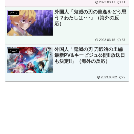
2023.03.17
11
外国人「鬼滅の刃の善逸をどう思
アニメ
う？わたしは･･･」（海外の反
応）
2023.03.15
67
外国人「鬼滅の刃 刀鍛冶の里編
アニメ
最新PV&キービジュ公開!!放送日
も決定!!」（海外の反応）
2023.03.02
2