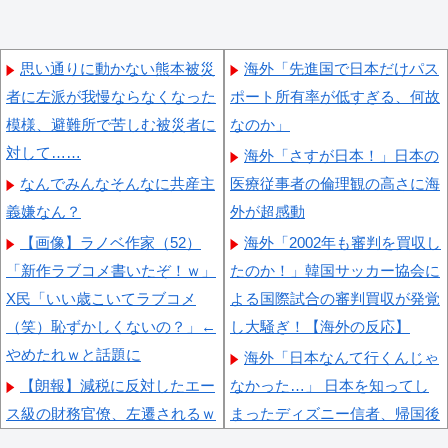
思い通りに動かない熊本被災
海外「先進国で日本だけパス
者に左派が我慢ならなくなった
ポート所有率が低すぎる、何故
模様、避難所で苦しむ被災者に
なのか」
対して……
海外「さすが日本！」日本の
なんでみんなそんなに共産主
医療従事者の倫理観の高さに海
義嫌なん？
外が超感動
【画像】ラノベ作家（52）
海外「2002年も審判を買収し
「新作ラブコメ書いたぞ！ｗ」
たのか！」韓国サッカー協会に
X民「いい歳こいてラブコメ
よる国際試合の審判買収が発覚
（笑）恥ずかしくないの？」←
し大騒ぎ！【海外の反応】
やめたれｗと話題に
海外「日本なんて行くんじゃ
【朗報】減税に反対したエー
なかった…」 日本を知ってし
ス級の財務官僚、左遷されるｗ
まったディズニー信者、帰国後
ｗｗｗｗｗ
『本家』に失望する事態に