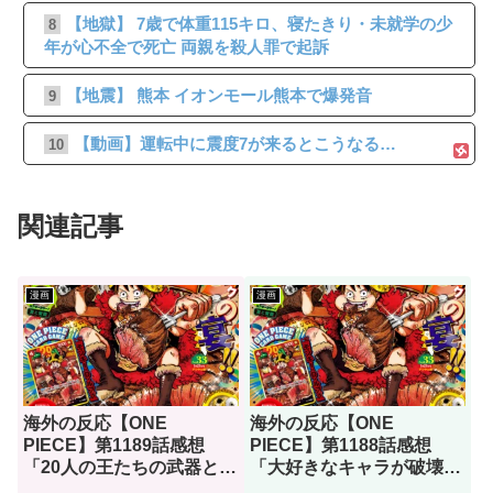
【地獄】 7歳で体重115キロ、寝たきり・未就学の少
8
年が心不全で死亡 両親を殺人罪で起訴
【地震】 熊本 イオンモール熊本で爆発音
9
【動画】運転中に震度7が来るとこうなる…
10
関連記事
漫画
漫画
海外の反応【ONE
海外の反応【ONE
PIECE】第1189話感想
PIECE】第1188話感想
「20人の王たちの武器とし
「大好きなキャラが破壊さ
て出てほしいのはこの辺り
れるのを見て、これほど嬉