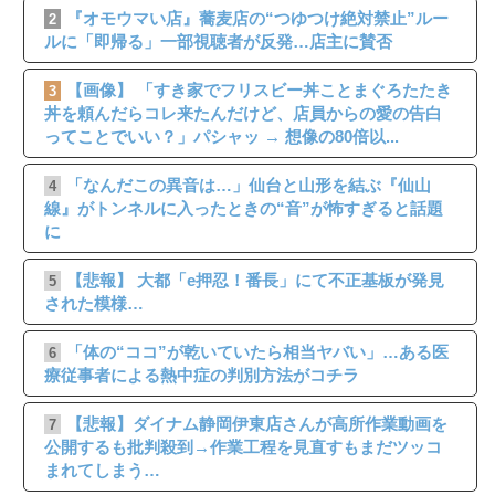
『オモウマい店』蕎麦店の“つゆつけ絶対禁止”ルー
2
ルに「即帰る」一部視聴者が反発…店主に賛否
【画像】 「すき家でフリスビー丼ことまぐろたたき
3
丼を頼んだらコレ来たんだけど、店員からの愛の告白
ってことでいい？」パシャッ → 想像の80倍以...
「なんだこの異音は…」仙台と山形を結ぶ『仙山
4
線』がトンネルに入ったときの“音”が怖すぎると話題
に
【悲報】 大都「e押忍！番長」にて不正基板が発見
5
された模様…
「体の“ココ”が乾いていたら相当ヤバい」…ある医
6
療従事者による熱中症の判別方法がコチラ
【悲報】ダイナム静岡伊東店さんが高所作業動画を
7
公開するも批判殺到→作業工程を見直すもまだツッコ
まれてしまう…