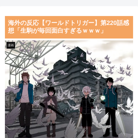
【画像】北海道の1500万の中
「金メダルは4つあった。だ
古物件、レベチｗｗｗｗｗｗｗ
が金メダルは食えない」ベルリ
海外の反応【ワールドトリガー】第220話感
ｗｗｗｗｗｗｗｗｗｗｗｗｗ
ン五輪4冠の彼が帰国後に立っ
想「生駒が毎回面白すぎるｗｗｗ」
ていた場所
【朗報】齋藤飛鳥、前屈みで
完全に見えてる動画が拡散され
韓国人「どうやら五輪サッカ
漫画
てしまう…
ー日韓戦でも審判の接待があっ
た模様…」→「メダル剥奪なの
磁気嵐、地球由来のイオンが
では…？（ﾌﾞﾙﾌﾞﾙ」＝韓国の
主導…JAXAの衛星「あらせ」
反応
が観測！
韓国人「意外に日本との関係
舌を絡ませて、唾液交換して
が深い地球の裏側の国がこちら
── ちゅっちゅしながらの濃厚
です‥」→「国境を越えた驚く
エッ画像♪
べき歴史のつながり‥」
海外「日本よ、お前がナンバ
韓国人「悲報：サッカー協会
ーワンだ」 熊本地震直後の日
の審判への性接待が事実の場
本の対応のスピードに世界が衝