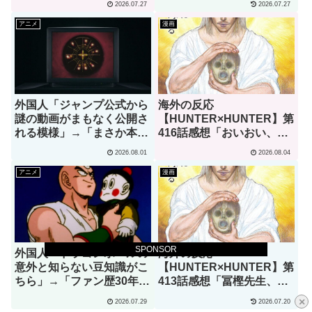
2026.07.27
2026.07.27
かな？」
しいと思ったことはない」
アニメ
漫画
外国人「ジャンプ公式から
海外の反応
謎の動画がまもなく公開さ
【HUNTER×HUNTER】第
れる模様」→「まさか本当
416話感想「おいおい、文
にくるのか？！」（海外の
字が少なくてスッキリ読め
2026.08.01
2026.08.04
反応）
るぞ！！」
アニメ
漫画
SPONSOR
外国人「ドラゴンボールの
海外の反応
意外と知らない豆知識がこ
【HUNTER×HUNTER】第
ちら」→「ファン歴30年で
413話感想「冨樫先生、あ
初めて知りました」（海外
なたこそが本物の天才で
×
2026.07.29
2026.07.20
の反応）
す」