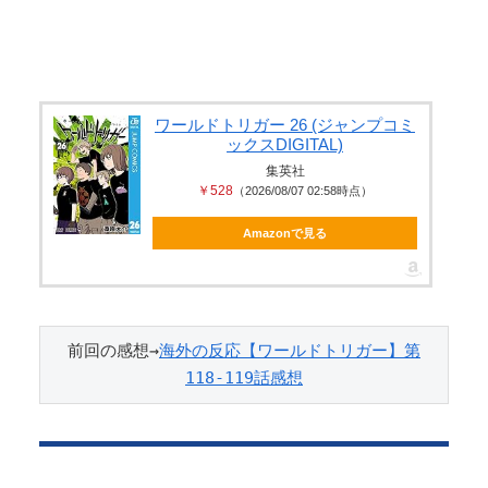
れて学校中の”共有オカズ” に...
【朗報】 爆胸の気象予報士さん、NHKから解き放た
れる
【画像】 女の子「ど、どどどどこ見てるんですか
ワールドトリガー 26 (ジャンプコミ
ックスDIGITAL)
ッ！」
集英社
村重杏奈、写真集ヌードがエ□い！乳首透け、巨乳お
￥528
（2026/08/07 02:58時点）
○ぱいが最高過ぎる！
Amazonで見る
Powered by livedoor 相互RSS
前回の感想→
海外の反応【ワールドトリガー】第
118-119話感想