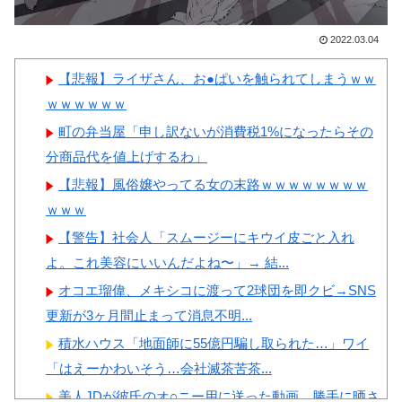
合、国際試合の出場権を完全剥
撃
奪される模様…（ﾌﾞﾙﾌﾞﾙ」＝
【画像】顔100点、体30点の
2022.03.04
韓国の反応
女ｗｗｗ
【悲報】ライザさん、お●ぱいを触られてしまうｗｗ
韓国、サッカーW杯予選で審
ｗｗｗｗｗｗ
判を性●接待して買収していた
町の弁当屋「申し訳ないが消費税1%になったらその
ことが判明！ 日本も巻き込ま
分商品代を値上げするわ」
れることに
Powered by livedoor 相互RSS
【悲報】風俗嬢やってる女の末路ｗｗｗｗｗｗｗｗ
韓国人「熊本地震発生時の病
ｗｗｗ
院手術中に突然の大揺れが凄ま
じい状況だ」
【警告】社会人「スムージーにキウイ皮ごと入れ
よ。これ美容にいいんだよね〜」→ 結...
オコエ瑠偉、メキシコに渡って2球団を即クビ→SNS
更新が3ヶ月間止まって消息不明...
Powered by livedoor 相互RSS
積水ハウス「地面師に55億円騙し取られた…」ワイ
「はえーかわいそう…会社滅茶苦茶...
美人JDが彼氏のオ○ニー用に送った動画、勝手に晒さ