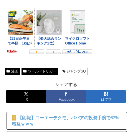
漫画
ワールドトリガー
ジャンプSQ
シェアする
X
Facebook
はてブ
【朗報】コーエーテクモ、ババアの投資手腕で87%
1
増益ｗｗｗ