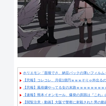
ホリエモン「面接でさ、納豆パックの薄いフィルムっ
【悲報】コレコレ、月収1億円ｗｗｗそりゃ外出る
【悲報】風俗嬢やってる女の末路ｗｗｗｗｗｗｗｗ
【速報】熊本イオンモール、爆発の原因は『これ』
【閲覧注意・動画】大阪で警察に射殺された男の動画