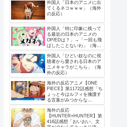
外国人「日本のアニメに出
てくるネコｗｗｗ」（海外
の反応）
外国人「特に印象に残って
る最近の日本のアニメの
OP/EDは？」→「一回も飛
ばしたことないわ」（海外
の反応）
外国人「ひどい奴なのに視
聴者から愛される日本のア
ニメキャラがこちら」（海
外の反応）
海外の反応アニメ【ONE
PIECE】第1172話感想「ち
ょっと今はルフィを擁護す
る言葉がみつからな
い･･･」
海外の反応
【HUNTER×HUNTER】第
416話感想「おいおい、文