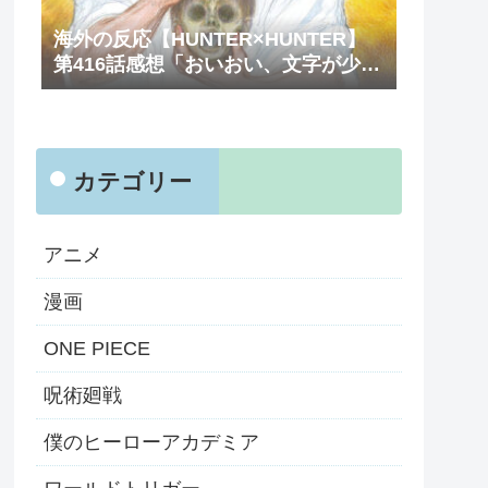
海外の反応【HUNTER×HUNTER】
第416話感想「おいおい、文字が少な
くてスッキリ読めるぞ！！」
カテゴリー
アニメ
漫画
ONE PIECE
呪術廻戦
僕のヒーローアカデミア