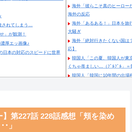
海外「彼らこそ真のヒーロー
海外の反応
ｗ
海外「あるある！」日本を旅行
散されてしまう…
大騒ぎ
らせ」が観測！
海外「絶対行きたくない国は
の濃厚エッ画像♪
応】
の日本の対応のスピードに世界
韓国人「この夏、韓国人が東
くちゃ羨ましい…（ﾌﾞﾙﾌﾞﾙ」
韓国人「韓国に10年間の出
除を要求するFIFA公式制裁を
韓国人「韓国人の日本への好
韓国人「韓国サッカー協会の
自白だろこれ…（ﾌﾞﾙﾌﾞﾙ」＝
第227話 228話感想「頬を染め
韓国が独自開発したと自慢す
･･」
いただけなのが判明して大問題