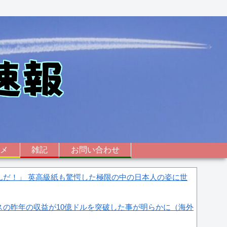
ニメ
雑記
お問い合わせ
んだ！」 英高級紙も驚愕した極限の中の日本人の姿に世
スの昨年の収益が10億ドルを突破した事が明らかに（海外