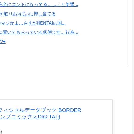
全にコントになってる……」と衝撃...
を取りお○ぱいに押し当てる
かよ…さすがHENTAIの国...
置いてもらっている状態です。行為...
♥️
フィシャルデータブック BORDER
(ジャンプコミックスDIGITAL)
時点）