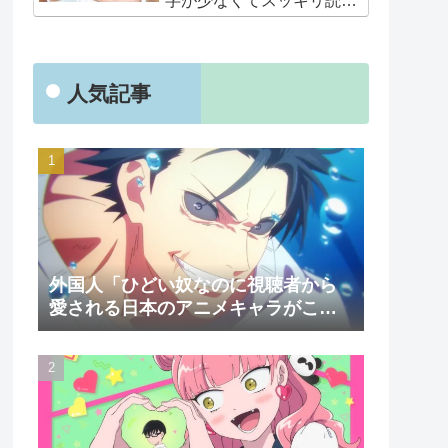
字が少なくてスッキリ読め
るぞ！！」
人気記事
外国人「ひどい奴なのに視聴者から
愛される日本のアニメキャラがこち
ら」（海外の反応）