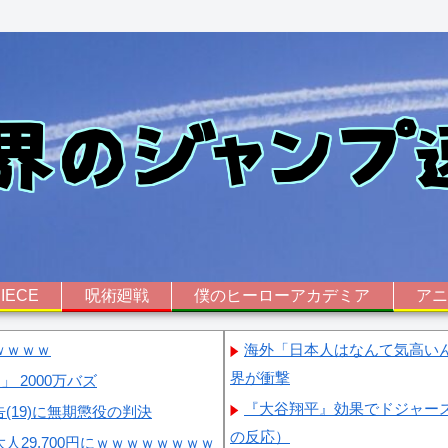
IECE
呪術廻戦
僕のヒーローアカデミア
ア
ｗｗｗｗ
海外「日本人はなんて気高い
界が衝撃
 2000万バズ
『大谷翔平』効果でドジャー
19)に無期懲役の判決
の反応）
29,700円にｗｗｗｗｗｗｗｗ