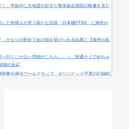
だ！」手術中に大地震が起きた熊本総合病院の映像を見た
した外国人が患う新たな症状「日本後PTSD」に海外が
？」かなりの割合であの国を挙げられる結果に【海外の反
京へ行くしかない理由がこちら…」→「快適そうでめちゃ
＝韓国の反応
場権剥奪や過去ワールドカップ、オリンピック予選の記録削
海外メディアが報道！」
感度が最高記録を達成した理由」
性接待問題のとんでもない言い訳がこちら…」→「もはや
韓国の反応
る甘いトマト、実はそこら辺のトマトに砂糖水を注入して
にw