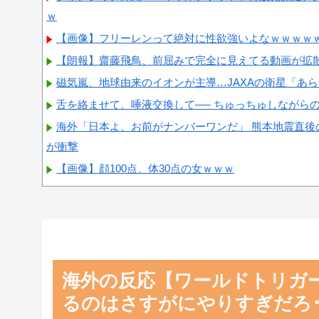
ｗ
【画像】フリーレンって絶対に性欲強いよなｗｗｗｗ
【朗報】齋藤飛鳥、前屈みで完全に見えてる動画が拡
磁気嵐、地球由来のイオンが主導…JAXAの衛星「あ
舌を絡ませて、唾液交換して── ちゅっちゅしながら
海外「日本よ、お前がナンバーワンだ」 熊本地震直後
が衝撃
【画像】顔100点、体30点の女ｗｗｗ
Powered by livedoor 相互RSS
海外の反応【ワールドトリガー】
るのはさすがにやりすぎだろ･