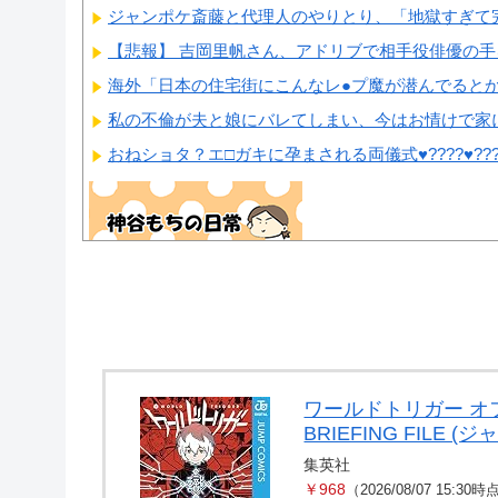
ジャンポケ斎藤と代理人のやりとり、「地獄すぎて完
【悲報】 吉岡里帆さん、アドリブで相手役俳優の手
海外「日本の住宅街にこんなレ●プ魔が潜んでるとかマジ
私の不倫が夫と娘にバレてしまい、今はお情けで家に
おねショタ？エ□ガキに孕まされる両儀式♥️????♥️????
Powered by livedoor 相互RSS
ワールドトリガー オ
BRIEFING FILE 
集英社
￥968
（2026/08/07 15:30