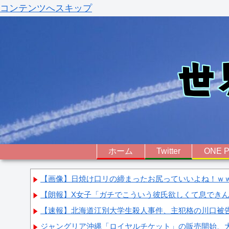
コンテンツへスキップ
ホーム
Twitter
ONE P
【画像】日焼け口リの締まったお尻っていいよね！ｗ
【朗報】X女子「ガチでこういう彼氏欲しくて息できん」
【速報】北海道江別大学生殺人事件、主犯格の川口被告(
ジャングリア沖縄「ロイヤルチケット」の販売開始、大人