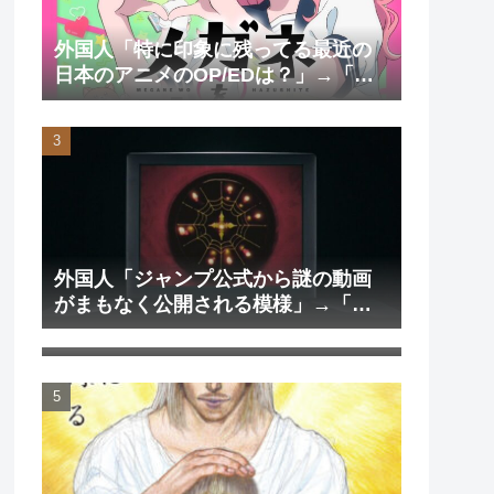
外国人「特に印象に残ってる最近の
日本のアニメのOP/EDは？」→「一
回も飛ばしたことないわ」（海外の
反応）
外国人「ジャンプ公式から謎の動画
がまもなく公開される模様」→「ま
外国人「日本のアニメを見て初めて
さか本当にくるのか？！」（海外の
泣いた作品は？」→「2000年代の3大
反応）
泣けるアニメ」（海外の反応）