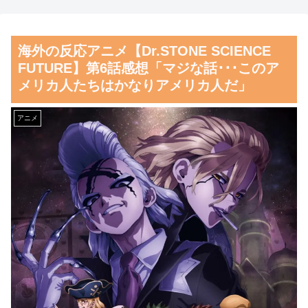
会、国際審判員らを性接待
ｗｗｗｗｗ
【Pickup07092041】
海外の反応：熊本の病院で手
海外の反応アニメ【Dr.STONE SCIENCE
術中に熊本地震が発生、大揺れ
【朗報】齋藤飛鳥、前屈みで
FUTURE】第6話感想「マジな話･･･このア
の中でも患者を守った医師たち
完全に見えてる動画が拡散され
メリカ人たちはかなりアメリカ人だ」
の対応ぶりに海外大絶賛
てしまう…
韓国人「韓国人の日本への好
磁気嵐、地球由来のイオンが
アニメ
感度が最高記録を達成した理
主導…JAXAの衛星「あらせ」
由」
が観測！
韓国が独自開発したと自慢す
舌を絡ませて、唾液交換して
る甘いトマト、実はそこら辺の
── ちゅっちゅしながらの濃厚
トマトに砂糖水を注入していた
エッ画像♪
だけなのが判明して大問題にw
海外「日本よ、お前がナンバ
韓国人「大韓航空の熊本地震
ーワンだ」 熊本地震直後の日
飲料水支援に対する日本人の反
本の対応のスピードに世界が衝
応をご覧ください・・・」
撃