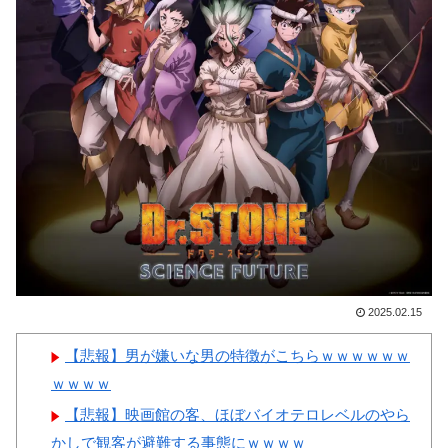
→「」
【画像】顔100点、体30点の
韓国人「悲報：FIFA会長にさ
女ｗｗｗ
え2002年W杯で韓国が審判を買
収していたと思われていた模
様…（ﾌﾞﾙﾌﾞﾙ」＝韓国の反応
韓国人「日本のサッカー協会
Powered by livedoor 相互RSS
も性接待やってるんじゃないで
すか？」
2025.02.15
Powered by livedoor 相互RSS
【悲報】男が嫌いな男の特徴がこちらｗｗｗｗｗｗ
ｗｗｗｗ
【悲報】映画館の客、ほぼバイオテロレベルのやら
かしで観客が避難する事態にｗｗｗｗ