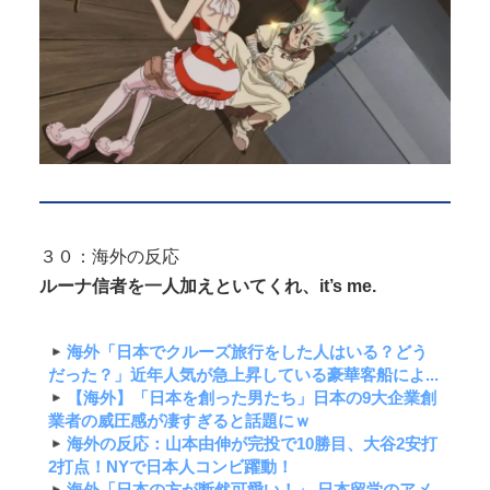
３０：海外の反応
ルーナ信者を一人加えといてくれ、it’s me.
海外「日本でクルーズ旅行をした人はいる？どう
だった？」近年人気が急上昇している豪華客船によ...
【海外】「日本を創った男たち」日本の9大企業創
業者の威圧感が凄すぎると話題にｗ
海外の反応：山本由伸が完投で10勝目、大谷2安打
2打点！NYで日本人コンビ躍動！
海外「日本の方が断然可愛い！」 日本留学のアメ