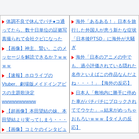
体調不良で休んでパチ●コ通
海外「あるある！」日本を旅
ってたら、数十日単位の証拠写
行した外国人が患う新たな症状
真撮られて会社クビになった
「日本後PTSD」に海外が大騒
ぎ
【画像】神主、賢い。このメ
ッセージを解読できるか？ｗｗ
海外「日本のアニメの中で
ｗｗ
も、過小評価されている隠れた
名作といえばこの作品なんだよ
【速報】ホロライブの
ね・・・！」【海外の反応】
Vtuber、劇場版メイドインアビ
スの主題歌決定
日本人「敷地内に勝手に停め
wwwwwwwwww
た車がバチバチにブロックされ
ててウケた」→結末がめっちゃ
【超画像】本田望結の妹、本
おもろいｗｗｗ【タイ人の反
田望結より実ってしまう・・・
応】
【画像】コミケのインタビュ
海外の反応：韓国サッカー協
ー、とんでもない逸材が登場ｗ