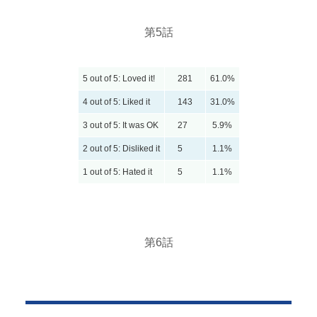
第5話
5 out of 5: Loved it!
281
61.0%
4 out of 5: Liked it
143
31.0%
3 out of 5: It was OK
27
5.9%
2 out of 5: Disliked it
5
1.1%
1 out of 5: Hated it
5
1.1%
第6話