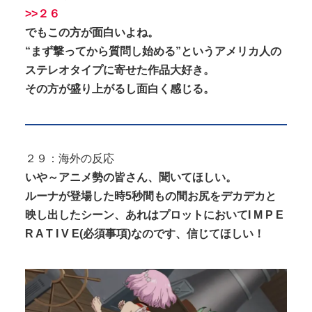
>>２６
でもこの方が面白いよね。
“まず撃ってから質問し始める”というアメリカ人の
ステレオタイプに寄せた作品大好き。
その方が盛り上がるし面白く感じる。
２９：海外の反応
いや～アニメ勢の皆さん、聞いてほしい。
ルーナが登場した時5秒間もの間お尻をデカデカと
映し出したシーン、あれはプロットにおいてI M P E
R A T I V E(必須事項)なのです、信じてほしい！