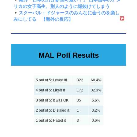
リカの女子高生、別人のように垢抜けてしまう
スクーバル：ドジャースのみんなに会うのを楽し
みにしてる 【海外の反応】
MAL Poll Results
5 out of 5: Loved it!
322
60.4%
4 out of 5: Liked it
172
32.3%
3 out of 5: It was OK
35
6.6%
2 out of 5: Disliked it
1
0.2%
1 out of 5: Hated it
3
0.6%