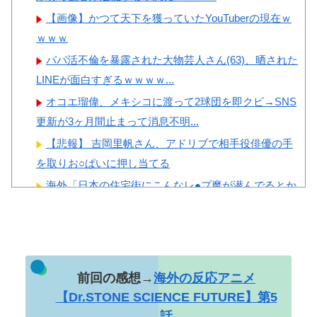
【画像】かつて天下を獲っていたYouTuberの現在ｗ
ｗｗｗ
パパ活不倫を暴露された大物芸人さん(63)、晒された
LINEが面白すぎるｗｗｗｗ...
オコエ瑠偉、メキシコに渡って2球団を即クビ→SNS
更新が3ヶ月間止まって消息不明...
【悲報】 吉岡里帆さん、アドリブで相手役俳優の手
を取りお○ぱいに押し当てる
海外「日本の住宅街にこんなレ●プ魔が潜んでるとか
マジかよ…さすがHENTAIの国...
私の不倫が夫と娘にバレてしまい、今はお情けで家
に置いてもらっている状態です。行為...
おねショタ？エ□ガキに孕まされる両儀式♥️????
前回の感想→
海外の反応アニメ
♥️????♥️
【Dr.STONE SCIENCE FUTURE】第5
【神乳】 脱いだら凄いボーイッシュ女子、ボーイッ
話