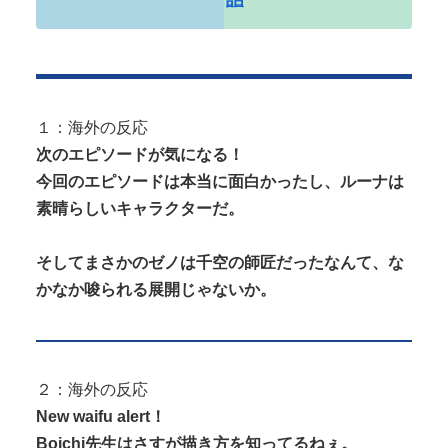
シュがどうでも良くなる ”お○ぱ...
１：海外の反応
Powered by livedoor 相互RSS
次のエピソードが気になる！
今回のエピソードは本当に面白かったし、ルーナは
素晴らしいキャラクターだ。
そしてまさかのゼノは千空の師匠だったなんて、な
かなか唆られる展開じゃないか。
２：海外の反応
New waifu alert！
Boichi先生はさすが描き方を知ってるねぇ。