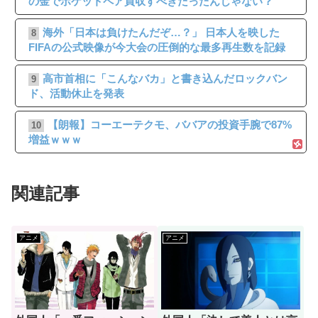
の金でポケットペア買収すべきだったんじゃない？
海外「日本は負けたんだぞ…？」 日本人を映した
8
FIFAの公式映像が今大会の圧倒的な最多再生数を記録
高市首相に「こんなバカ」と書き込んだロックバン
9
ド、活動休止を発表
【朗報】コーエーテクモ、ババアの投資手腕で87%
10
増益ｗｗｗ
関連記事
アニメ
アニメ