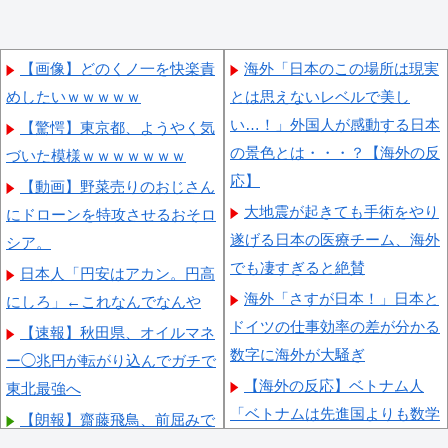
【画像】どのくノ一を快楽責
海外「日本のこの場所は現実
めしたいｗｗｗｗｗ
とは思えないレベルで美し
い…！」外国人が感動する日本
【驚愕】東京都、ようやく気
の景色とは・・・？【海外の反
づいた模様ｗｗｗｗｗｗｗ
応】
【動画】野菜売りのおじさん
大地震が起きても手術をやり
にドローンを特攻させるおそロ
遂げる日本の医療チーム、海外
シア。
でも凄すぎると絶賛
日本人「円安はアカン。円高
海外「さすが日本！」日本と
にしろ」←これなんでなんや
ドイツの仕事効率の差が分かる
【速報】秋田県、オイルマネ
数字に海外が大騒ぎ
ー◯兆円が転がり込んでガチで
【海外の反応】ベトナム人
東北最強へ
「ベトナムは先進国よりも数学
【朗報】齋藤飛鳥、前屈みで
に秀でているのになぜ後進国な
完全に見えてる動画が拡散され