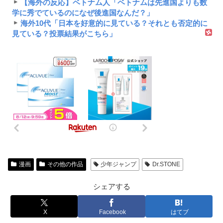
【海外の反応】ベトナム人「ベトナムは先進国よりも数
学に秀でているのになぜ後進国なんだ？」
海外10代「日本を好意的に見ている？それとも否定的に
見ている？投票結果がこちら」
漫画
その他の作品
少年ジャンプ
Dr.STONE
シェアする
X
Facebook
はてブ