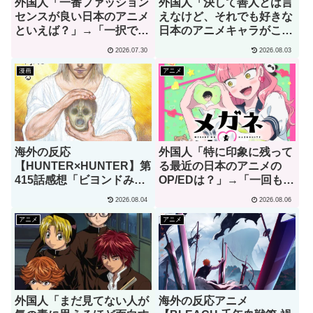
外国人「一番ファッション
外国人「決して善人とは言
センスが良い日本のアニメ
えなけど、それでも好きな
といえば？」→「一択でし
日本のアニメキャラがこち
ょ」（海外の反応）
ら」→「願いを叶えてくれ
2026.07.30
2026.08.03
るし、魔法の力もくれ
る！」（海外の反応）
漫画
アニメ
海外の反応
外国人「特に印象に残って
【HUNTER×HUNTER】第
る最近の日本のアニメの
415話感想「ビヨンドみた
OP/EDは？」→「一回も飛
いな怪物ですらこれちょっ
ばしたことないわ」（海外
2026.08.04
2026.08.06
と引いてるよ」
の反応）
アニメ
アニメ
外国人「まだ見てない人が
海外の反応アニメ