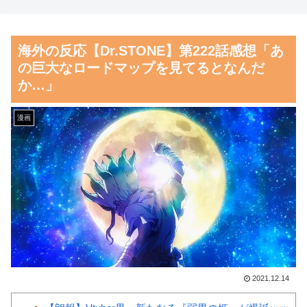
んだ？」
てしまう…
海外10代「日本を好意的に見
磁気嵐、地球由来のイオンが
海外の反応【Dr.STONE】第222話感想「あ
ている？それとも否定的に見て
主導…JAXAの衛星「あらせ」
の巨大なロードマップを見てるとなんだ
いる？投票結果がこちら」
が観測！
か…」
韓国人「フランスの有力紙も
舌を絡ませて、唾液交換して
大韓サッカー協会前代未聞の不
── ちゅっちゅしながらの濃厚
漫画
祥事を詳細に報道！」→「国際
エッ画像♪
的スキャンダルに発展してしま
海外「日本よ、お前がナンバ
う‥」
ーワンだ」 熊本地震直後の日
韓国人「我が国がクウェート
本の対応のスピードに世界が衝
戦で行った審判買収が本当に深
撃
刻である理由がこちら…」
【画像】顔100点、体30点の
→「これはダメなやつ…（ﾌﾞﾙ
女ｗｗｗ
ﾌﾞﾙ」＝韓国の反応
2021.12.14
中国人「サッカーW杯の日本