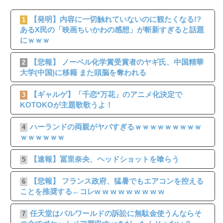
【発明】内容に一切触れていないのに観たくなる!?
1
あるX民の「映画ちいかわの感想」が斬新すぎると話題
にｗｗｗ
【悲報】 ノーベル化学賞受賞者のヤギ氏、中国精華
2
大学(中国)に移籍 また頭脳を奪われる
【ギャルゲ】「千恋*万花」のアニメ化決定で
3
KOTOKOが主題歌歌うよ！
ハーランドの両親がヤバすぎるｗｗｗｗｗｗｗｗｗ
4
ｗｗｗｗｗｗ
【速報】冨里奈央、ヘッドショットを喰らう
5
【悲報】 フランス政府、猛暑でもエアコンを控える
6
ことを推奨する←コレw w w w w w w w w
任天堂はパルワールドの訴訟に無駄金使うんならそ
7