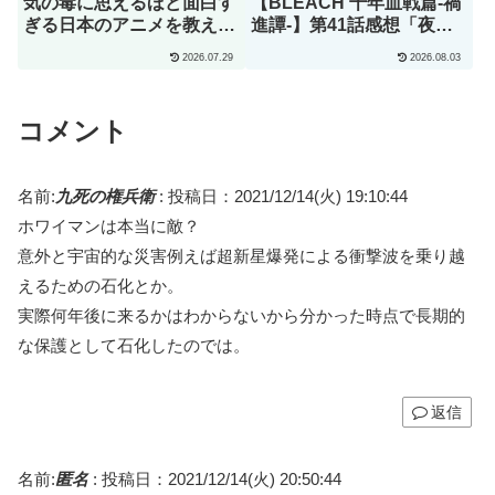
気の毒に思えるほど面白す
【BLEACH 千年血戦篇-禍
ぎる日本のアニメを教え
進譚-】第41話感想「夜一
て」→「究極の夏アニメで
は全てのアニメの中で最も
2026.07.29
2026.08.03
あるコレ」（海外の反応）
hotな女性キャラクターだ
とわたしは思います」
コメント
名前:
九死の権兵衛
:
投稿日：2021/12/14(火) 19:10:44
ホワイマンは本当に敵？
意外と宇宙的な災害例えば超新星爆発による衝撃波を乗り越
えるための石化とか。
実際何年後に来るかはわからないから分かった時点で長期的
な保護として石化したのでは。
返信
名前:
匿名
:
投稿日：2021/12/14(火) 20:50:44