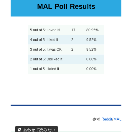
MAL Poll Results
5 out of 5: Loved it!
17
80.95%
4 out of 5: Liked it
2
9.52%
3 out of 5: It was OK
2
9.52%
2 out of 5: Disliked it
0.00%
1 out of 5: Hated it
0.00%
参考
Reddit
/
MAL