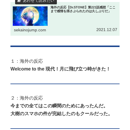
【画像】 誰とエ●チしたいか見解が別れる六人衆
海外の反応【Dr.STONE】第221話感想「ここ
まで感情を揺さぶられたのは久しぶりだ」
Powered by livedoor 相互RSS
【画像】 イケおじ(54)、JK10人とハメ撮り770本撮っ
て逮捕ｗｗｗｗｗｗｗ
2021.12.07
sekainojump.com
Powered by livedoor 相互RSS
１：海外の反応
Welcome to the 現代！月に飛び立つ時がきた！
２：海外の反応
今までの全てはこの瞬間のためにあったんだ。
大樹のスマホの件が完結したのもクールだった。