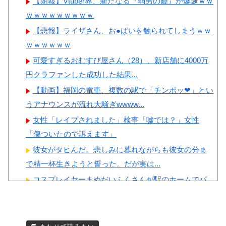
【朗報】Vtuber界、新たなる『弱男の姫』が爆誕ｗｗ
戦で、何回も映っていたこの女
ｗｗｗｗｗｗｗｗｗ
性は一体誰？」 中国人「なん
Powered by livedoor 相互RSS
【悲報】ライザさん、お●ぱいを触られてしまうｗｗ
という上品さ」「どう見ても一
ｗｗｗｗｗｗ
般人ではない」
可愛すぎるおむすび屋さん（28）、新店舗に4000万
韓国人「“韓国サッカー”性接
円クラファンした成功した結果...
待の試合結果をご覧ください」
→「マッサージ効果は間違いな
【動画】福岡の電車、複数の駅で「チンポッ❤」とい
いねｗ」「これが本当のベッド
うアナウンスが流れ大騒ぎwwww...
サッカーだ」
女性「レイプされました」検事「嘘では？」女性
韓国人「日本人審判も多数含
「傷ついたので訴えます」
まれていたサッカー協会の衝撃
彼女がタヒんだ。悲しみに暮れながらも彼女の分ま
的な接待リストに衝撃の声！」
で精一杯生きようと誓った。だが実は...
→「日本人審判の名前が次々と
コスプレイヤーまめだいふくさんが駅のホームでパ
明るみに‥」
ンモロ事故
生配信中に猫に乳首ポロリさせられた10代美少女の
アーカイブ、500万再生越えｗｗ...