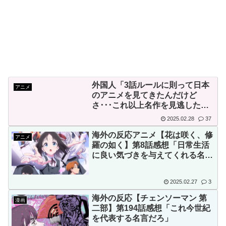
韓国、サッカーW杯予選で審
判を性●接待して買収していた
ことが判明！ 日本も巻き込ま
れることに
Powered by livedoor 相互RSS
韓国人「熊本地震発生時の病
院手術中に突然の大揺れが凄ま
外国人「3話ルールに則って日本
アニメ
じい状況だ」
のアニメを見てきたんだけど
韓国人「韓国サッカー協会が
さ･･･これ以上名作を見逃したく
ないんだ」（海外の反応）
行った国際試合の性的接待の全
2025.02.28
37
容がこちら…」→「完全に買収
海外の反応アニメ【花は咲く、修
アニメ
羅の如く】第8話感想「日常生活
してる…（ﾌﾞﾙﾌﾞﾙ」＝韓国の
に良い気づきを与えてくれる名言
反応
だなぁ」
2025.02.27
3
海外の反応【チェンソーマン 第
漫画
二部】第194話感想「これ今世紀
を代表する名言だろ」
Powered by livedoor 相互RSS