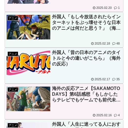
2025.02.20
1
外国人「もし今放送されたらイン
アニメ
ターネットをぶっ壊せそうな日本
のアニメは何だと思う？」（海外
の反応）
2025.02.18
48
外国人「昔の日本のアニメのタイ
アニメ
トルと今の違いがこちら」（海外
の反応）
2025.02.17
35
海外の反応アニメ【SAKAMOTO
アニメ
DAYS】第6話感想「もしかした
らテレビでもゲームでも前代未聞
じゃないか？」
2025.02.16
4
外国人「人生に迷ってる人におす
アニメ