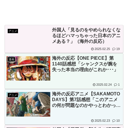
外国人「見るのをやめられなくな
アニメ
るほどハマっちゃった日本のアニ
メある？」（海外の反応）
2025.02.25
19
海外の反応【ONE PIECE】第
漫画
1140話感想「シャンクスが腕を
失った本当の理由がこれか･･･」
2025.02.24
1
海外の反応アニメ【SAKAMOTO
アニメ
DAYS】第7話感想「このアニメ
の何が問題なのかやっとわかった
気がする」
2025.02.23
10