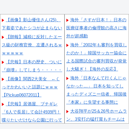
【画像】影山優佳さん(25)、
海外「さすが日本！」日本の
下着姿であたシコが止まらない
医療従事者の倫理観の高さに海
外が超感動
【朗報】減税に反対したエー
ス級の財務官僚、左遷されるｗ
海外「2002年も審判を買収し
ｗｗｗｗｗ
たのか！」韓国サッカー協会に
よる国際試合の審判買収が発覚
【悲報】日本の歴史、ついに
し大騒ぎ！【海外の反応】
『崩壊』してしまう・・・・・
海外「日本なんて行くんじゃ
【画像】関西2大美女 ←く
なかった…」 日本を知ってし
っそかわいいと話題にｗｗｗ
まったディズニー信者、帰国後
【Pickup06072011】
『本家』に失望する事態に
【悲報】居酒屋、ブチギレ
大谷翔平が25＆26号ホームラ
「6人で長居して会計4939円！
ン、3安打の猛打賞もチームは
喋りたいだけなら公園に行って
まさかの6連敗、ドジャース対
くれ！！」