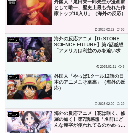
外国人「尾田栄一郎先生が漫画家
漫画
として唯一、歴史上最も売れた作
家トップ10入り」（海外の反応）
2025.02.22
53
海外の反応アニメ【Dr.STONE
アニメ
SCIENCE FUTURE】第7話感想
「アメリカは利益のみを追い求め
る企業マインドから抜け出さなけ
ればならない」
2025.02.21
8
外国人「やっぱ1クール12話の日
アニメ
本のアニメこそ至高」（海外の反
応）
2025.02.20
29
海外の反応アニメ【花は咲く、修
アニメ
羅の如く】第7話感想「名前にど
んな漢字が使われてるのかめっち
ゃ気になる」